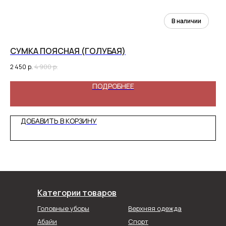
СУМКА ПОЯСНАЯ (ГОЛУБАЯ)
СУ
2 450
р.
4 900
р.
3 9
ПОДРОБНЕЕ
ДОБАВИТЬ В КОРЗИНУ
Категории товаров
Головные уборы
Верхняя одежда
Абайи
Спорт