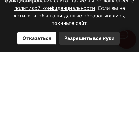
функционирования сайта. Также вы соглашаетесь с
политикой конфиденциальности
. Если вы не
хотите, чтобы ваши данные обрабатывались,
покиньте сайт.
Отказаться
Разрешить все куки
Категории товаров
Головные уборы
Верхняя одежда
Абайи
Спорт
Рубашки
Сумки и аксессуары
Буркини
Платья
Свитеры, толстовки
Брюки
Юбки
Костюмы
SAHARA HOME
Одежда для Хаджа и
Умры
Подарочные сертификаты
Коллекция 17