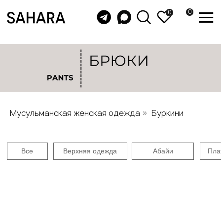
0
0
Все
Верхняя одежда
Абайи
Платья
Юбки
Бу
Мусульманская женская одежда
Буркини
»
Женские мусульманские брюки: оверсайз, 
султанки