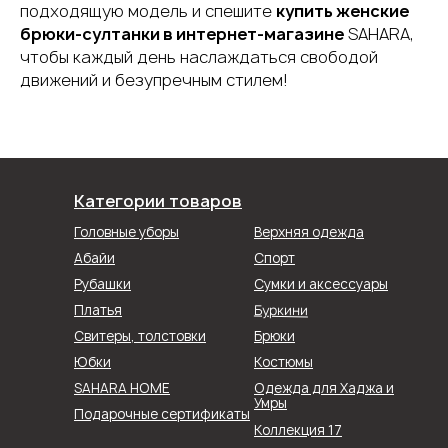
подходящую модель и спешите
купить женские
брюки-султанки в интернет-магазине
SAHARA,
чтобы каждый день наслаждаться свободой
движений и безупречным стилем!
Категории товаров
Головные уборы
Верхняя одежда
Абайи
Спорт
Рубашки
Сумки и аксессуары
Буркини
Платья
Свитеры, толстовки
Брюки
Юбки
Костюмы
SAHARA HOME
Одежда для Хаджа и
Умры
Подарочные сертификаты
Коллекция 17