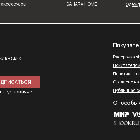
и аксессуары
SAHARA HOME
Одежда
Рассрочка shookru
их
Покупателям
Политика конфиденциальнос
АТЬСЯ
Согласие на обработку данн
Публичная оферта
ловиями
Способы оплаты
Контакты
saharawear@yandex.ru
+7 937 489-90-66
Телефон для связи в WhatsApp
450097, Республика Башкорт
Комсомольская улица, 2к2