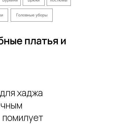
ки
Головные уборы
бные платья и
для хаджа
тичным
а помилует