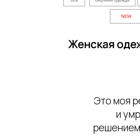
NEW
Женская одеж
Это моя 
и умр
решением 