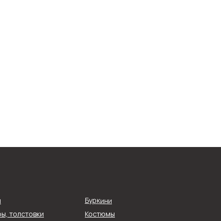
Буркини
я
О компании
ы, толстовки
Костюмы