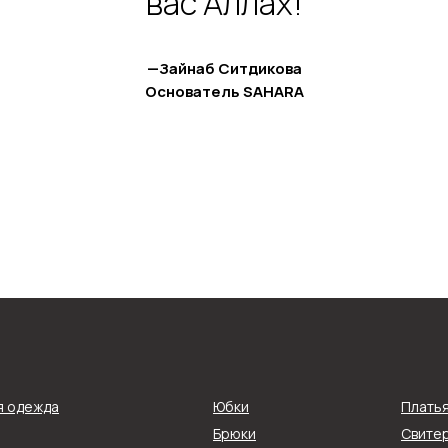
вас Аллах!
—Зайнаб Ситдикова
Основатель SAHARA
я одежда
Юбки
Плать
Покупателям
Брюки
Свитер