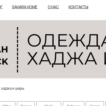
ОГ
SAHARA HOME
О НАС
КОНТАКТЫ
 хаджа и умры
Юбки
Платья
Абайи
Рубашки
Спорт