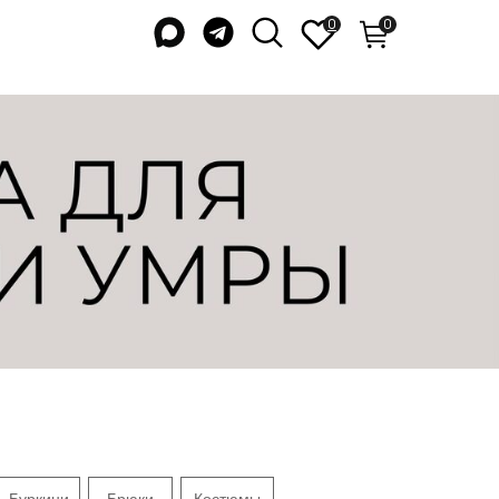
0
0
Буркини
Брюки
Костюмы