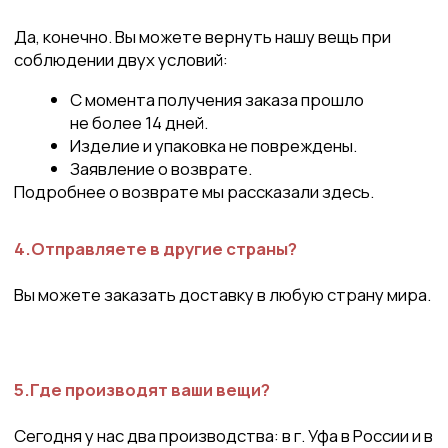
предложения и благодарности?
Мы рады любой обратной связи. Для того, чтобы нам
написать, вы можете обратиться в наши социальные
сети, мессенджеры или на почту
saharawear@yandex.ru
.
7.Работаете ли вы по выходным?
Да, мы принимаем заказы в любой день с 8:00
до 23:00.
8.Могу ли я приобрести у вас вещь в рассрочку?
Да, мы предоставляем нашим покупательницам
возможность купить любое наше изделие
в рассрочку, соответствующую принципам
исламских финансов.