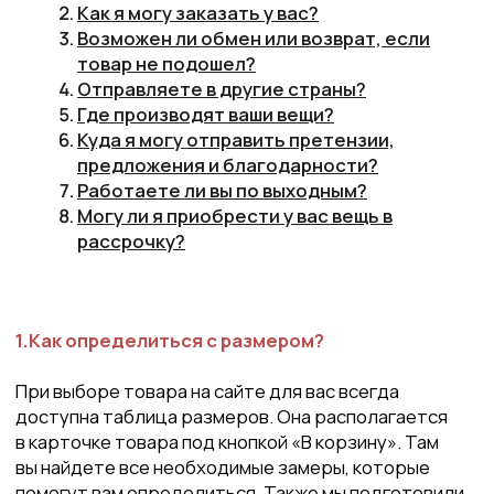
Могу ли я приобрести у вас вещь в
рассрочку?
1.Как определиться с размером?
При выборе товара на сайте для вас всегда
доступна таблица размеров. Она располагается
в карточке товара под кнопкой «В корзину». Там
вы найдете все необходимые замеры, которые
помогут вам определиться. Также мы подготовили
для вас статью о том, как корректно снять мерки.
2.Как я могу заказать у вас?
Оформить заказ вы можете тремя способами:
Через сайт. Здесь все просто: выберите
вещь, положите ее в корзину и оформите
заказ.
Мессенджеры. Мы с радостью ответим вам
на любой вопрос и примем заказ в WhatsApp
или Telegram.
Социальные сети. Также вы можете написать
нам в Instagram*, Вконтакте и Facebook*, наши