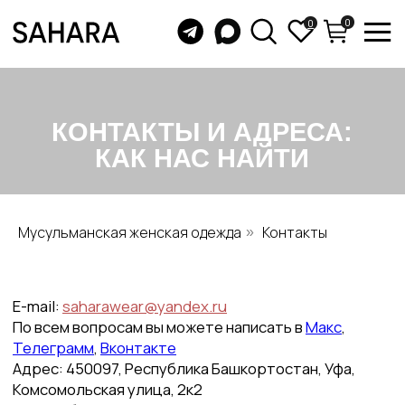
0
0
КОНТАКТЫ И АДРЕСА:
КАК НАС НАЙТИ
E-mail:
saharawear@yandex.ru
Мусульманская женская одежда
Контакты
»
По всем вопросам вы можете написать в
Макс
,
Телеграмм
,
Вконтакте
Адрес: 450097, Республика Башкортостан, Уфа,
Комсомольская улица, 2к2
Часы работы: ПН-ПТ с 08.00 до 17.00, в СБ-ВС
головной офис не работает