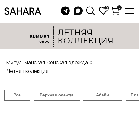
0
0
Мусульманская женская одежда
»
Все
Верхняя одежда
Абайи
Платья
Юбки
Бу
Летняя колекция
Летняя коллекция: стильная одежда для м