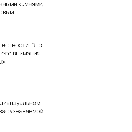
енными камнями,
ловым.
дестности. Это
него внимания.
ых
.
ндивидуальном
 вас узнаваемой