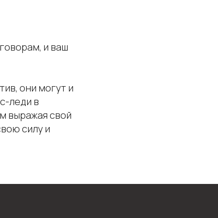
говорам, и ваш
ив, они могут и
с-леди в
ом выражая свой
вою силу и
О компании
Реквизиты
О нас
ти
Контакты