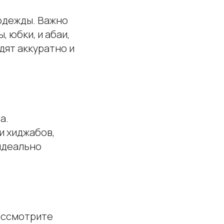
одежды. Важно
 юбки, и абаи,
дят аккуратно и
а.
и хиджабов,
 идеально
Рассмотрите