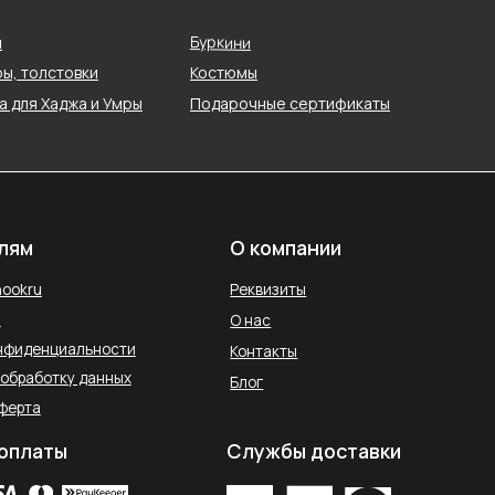
ых
Блог
Буркини
я
ы, толстовки
Костюмы
Службы доставки
 для Хаджа и Умры
Подарочные сертификаты
остан, Уфа,
2026 © SAHARA