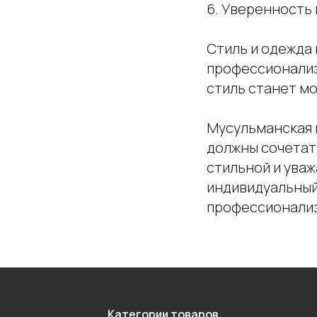
6. Уверенность
Стиль и одежда 
профессионализ
стиль станет м
Мусульманская м
должны сочетат
стильной и ува
индивидуальный
профессионализ
Оставайтесь на связи
Распродажи, акции и специальные промокоды на скидку в наш
рассылках. Подписывайтесь!
Категории товаров