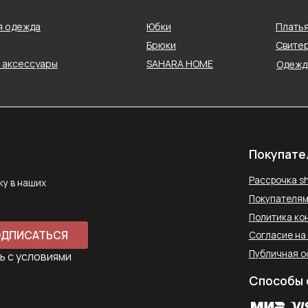
АТЬСЯ
Согласие на обработку данн
я одежда
Юбки
Плать
Публичная оферта
ловиями
Брюки
Свитер
Способы оплаты
и аксессуары
SAHARA HOME
Одежда
Контакты
saharawear@yandex.ru
+7 937 489-90-66
Телефон для связи в WhatsApp
450097, Республика Башкорт
Комсомольская улица, 2к2