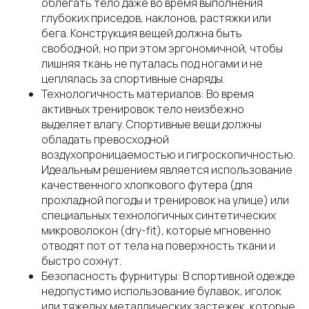
облегать тело даже во время выполнения
глубоких приседов, наклонов, растяжки или
бега. Конструкция вещей должна быть
свободной, но при этом эргономичной, чтобы
лишняя ткань не путалась под ногами и не
цеплялась за спортивные снаряды.
Технологичность материалов: Во время
активных тренировок тело неизбежно
выделяет влагу. Спортивные вещи должны
обладать превосходной
воздухопроницаемостью и гигроскопичностью.
Идеальным решением является использование
качественного хлопкового футера (для
прохладной погоды и тренировок на улице) или
специальных технологичных синтетических
микроволокон (dry-fit), которые мгновенно
отводят пот от тела на поверхность ткани и
быстро сохнут.
Безопасность фурнитуры: В спортивной одежде
недопустимо использование булавок, иголок
или тяжелых металлических застежек, которые