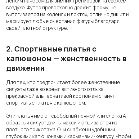
легким начесом для зимних тренировок на свежем
воздухе. Футер превосходно держит форму, не
вытягивается на коленях и локтях, отлично дышит и
маскирует любые очертания фигуры благодаря
своей плотной структуре.
2. Спортивные платья с
капюшоном — женственность в
движении
Для тех, кто предпочитает более женственные
силуэты даже во время активного отдыха,
прекрасной альтернативой костюмам станут
спортивные платья с капюшоном.
Эти платья имеют свободный прямой или слегка А-
образный силуэт длины макси и отшиваются из
плотного трикотажа. Они снабжены удобными
глубокими капюшонами и карманами-кенгуру. Чтобы