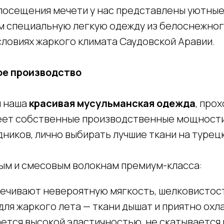
посещения мечети у нас представлены уютные 
ем специальную легкую одежду из белоснежног
ловиях жаркого климата Саудовской Аравии.
ое производство
я наша
красивая мусульманская одежда
, про
еет собственные производственные мощности в
дников, лично выбирать лучшие ткани на турец
ым и смесовым волокнам премиум-класса:
печивают невероятную мягкость, шелковистос
для жаркого лета — ткани дышат и приятно охл
ается высокой эластичностью, не скатывается