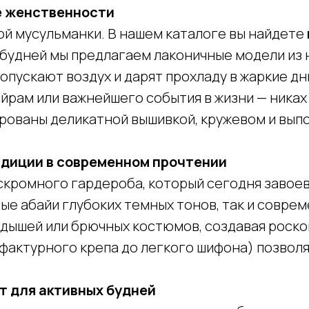
е женственности
ой мусульманки. В нашем каталоге вы найдете
 будней мы предлагаем лаконичные модели из 
ропускают воздух и дарят прохладу в жаркие д
айрам или важнейшего события в жизни — ника
ированы деликатной вышивкой, кружевом и вып
радиции в современном прочтении
скромного гардероба, который сегодня завоев
ые абайи глубоких темных тонов, так и совре
адышей или брючных костюмов, создавая роск
 фактурного крепа до легкого шифона) позвол
т для активных будней