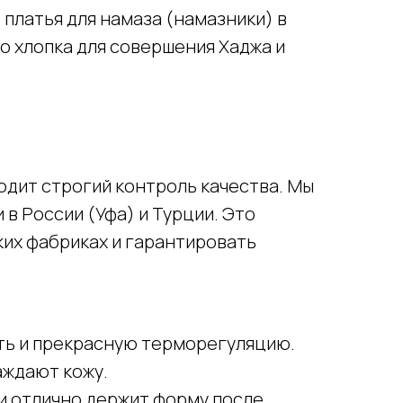
платья для намаза (намазники) в
о хлопка для совершения Хаджа и
ходит строгий контроль качества. Мы
 России (Уфа) и Турции. Это
ких фабриках и гарантировать
ть и прекрасную терморегуляцию.
аждают кожу.
 и отлично держит форму после