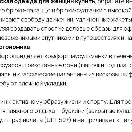
ская одежда для женщин купить
, обратите 
е брюки-палаццо и брюки-султанки с высокой
чивают свободу движений. Удлиненные жакеты,
яя создавать строгие деловые образы для оф
незаменимыми спутниками в путешествиях и на
эргономика
ор определяет комфорт мусульманки в течени
ссуаров: трикотажные бони (шапочки под плат
мары и классические палантины из вискозы, ши
ребуют сложной укладки.
 к активному образу жизни и спорту. Для тр
я пляжного отдыха — буркини (закрытые купал
ультрафиолета (UPF 50+) и не прилипает к тел