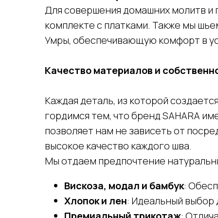
Для совершения домашних молитв и 
комплекте с платками. Также мы шь
Умры, обеспечивающую комфорт в ус
Качество материалов и собственн
Каждая деталь, из которой создаетс
гордимся тем, что бренд SAHARA им
позволяет нам не зависеть от посре
высокое качество каждого шва.
Мы отдаем предпочтение натуральн
Вискоза, модал и бамбук
: Обес
Хлопок и лен
: Идеальный выбор 
Премиальный трикотаж
: Отлич