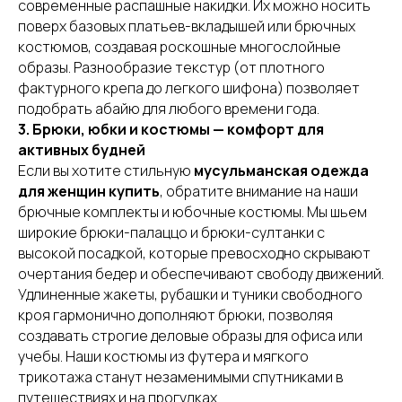
современные распашные накидки. Их можно носить
поверх базовых платьев-вкладышей или брючных
костюмов, создавая роскошные многослойные
образы. Разнообразие текстур (от плотного
фактурного крепа до легкого шифона) позволяет
подобрать абайю для любого времени года.
3. Брюки, юбки и костюмы — комфорт для
активных будней
Если вы хотите стильную
мусульманская одежда
для женщин купить
, обратите внимание на наши
брючные комплекты и юбочные костюмы. Мы шьем
широкие брюки-палаццо и брюки-султанки с
высокой посадкой, которые превосходно скрывают
очертания бедер и обеспечивают свободу движений.
Удлиненные жакеты, рубашки и туники свободного
кроя гармонично дополняют брюки, позволяя
создавать строгие деловые образы для офиса или
учебы. Наши костюмы из футера и мягкого
трикотажа станут незаменимыми спутниками в
путешествиях и на прогулках.