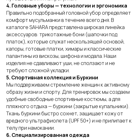
4. Головные уборы — технологии и эргономика
Правильно подобранный головной убор определяет
комфорт мусульманки в течение всего дня. В
каталоге SAHARA представлена широкая линейка
аксессуаров: трикотажные бони (шапочки под
платок), которые служат нескользящей основой,
капоры, готовые платки, химары и классические
палантины из вискозы, шифона и модала. Наши
изделия не сдавливают уши, не сползают и не
требуют сложной укладки.
5. Спортивная коллекция и Буркини
Мы поддерживаем стремление женщин к активному
образу жизни и спорту. Для тренировок мы создаем
удобные свободные спортивные костюмы, а для
пляжного отдыха — буркини (закрытые купальники).
Ткань буркини быстро сохнет, защищает кожу от
вредного ультрафиолета (UPF 50+) и не прилипает к
телу при намокании.
6. Специализированная одежда