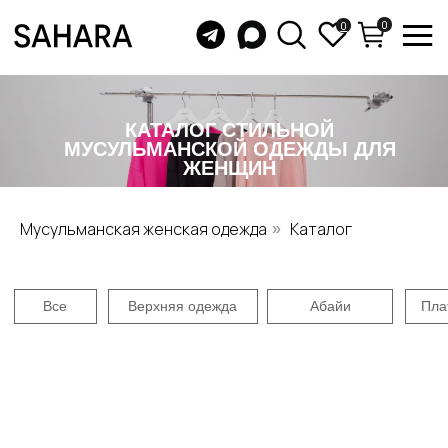
0
0
КАТАЛОГ СТИЛЬНОЙ
МУСУЛЬМАНСКОЙ ОДЕЖДЫ ДЛЯ
ЖЕНЩИН
Все
Верхняя одежда
Абайи
Платья
Юбки
Бу
Мусульманская женская одежда
Каталог
»