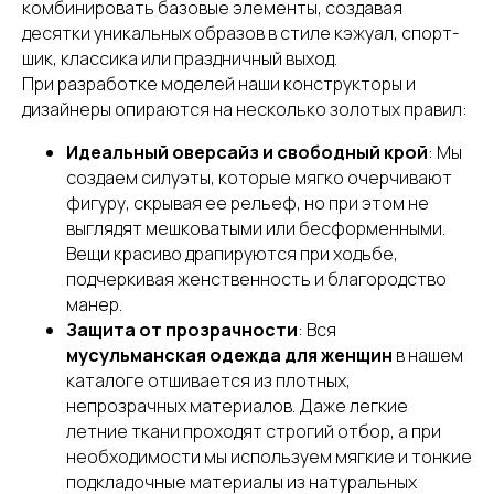
комбинировать базовые элементы, создавая
десятки уникальных образов в стиле кэжуал, спорт-
шик, классика или праздничный выход.
При разработке моделей наши конструкторы и
дизайнеры опираются на несколько золотых правил:
Идеальный оверсайз и свободный крой
: Мы
создаем силуэты, которые мягко очерчивают
фигуру, скрывая ее рельеф, но при этом не
выглядят мешковатыми или бесформенными.
Вещи красиво драпируются при ходьбе,
подчеркивая женственность и благородство
манер.
Защита от прозрачности
: Вся
мусульманская одежда для женщин
в нашем
каталоге отшивается из плотных,
непрозрачных материалов. Даже легкие
летние ткани проходят строгий отбор, а при
необходимости мы используем мягкие и тонкие
подкладочные материалы из натуральных