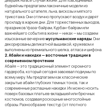
девушек на все случаи жизни. Для повседневных
будней мы предлагаем лаконичные модели из
натурального штапеля, льна, вискозы и мягкого
трикотажа. Они отлично пропускают воздух и дарят
прохладу в жаркие дни. Для торжественных выходов,
праздников Ураза-байрам, Курбан-байрам или
важнейшего события в жизни — никах — мы создаем
изысканные вечерние
мусульманские наряды
. Они
декорированы деликатной вышивкой, кружевом и
выполнены из премиального шелка, атласа и шифона.
2. Абайи и накидки — восточные традиции в
современном прочтении
Абайя — это традиционный элемент скромного
гардероба, который сегодня завоевал подиумы по
всему миру. Мы предлагаем как классические
закрытые абайи глубоких темных тонов, так и
современные распашные накидки. Их можно носить
поверх базовых платьев-вкладышей или брючных
костюмов, создавая роскошные многослойные
образы. Разнообразие текстур (от плотного