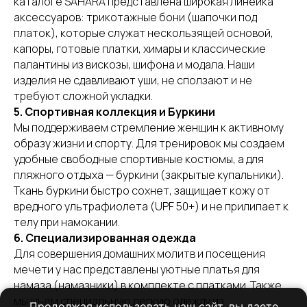
каталоге SAHARA представлена широкая линейка
аксессуаров: трикотажные бони (шапочки под
платок), которые служат нескользящей основой,
капоры, готовые платки, химары и классические
палантины из вискозы, шифона и модала. Наши
изделия не сдавливают уши, не сползают и не
требуют сложной укладки.
5. Спортивная коллекция и Буркини
Мы поддерживаем стремление женщин к активному
образу жизни и спорту. Для тренировок мы создаем
удобные свободные спортивные костюмы, а для
пляжного отдыха — буркини (закрытые купальники).
Ткань буркини быстро сохнет, защищает кожу от
вредного ультрафиолета (UPF 50+) и не прилипает к
телу при намокании.
6. Специализированная одежда
Для совершения домашних молитв и посещения
мечети у нас представлены уютные платья для
намаза (намазники) в комплекте с платками. Также
мы шьем специальную легкую одежду из
Продолжая использовать наш сайт, вы даете