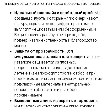
дизайнеры опираются на несколько золотых правил:
Идеальный оверсайз и свободный крой
: Мы
создаем силуэты, которые мягко очерчивают
фигуру, скрывая ее рельеф, но при этом не
выглядят мешковатыми или бесформенными.
Вещи красиво драпируются при ходьбе,
подчеркивая женственность и благородство
манер.
Защита от прозрачности
: Вся
мусульманская одежда для женщин
в нашем
каталоге отшивается из плотных,
непрозрачных материалов. Даже легкие
летние ткани проходят строгий отбор, а при
необходимости мы используем мягкие и тонкие
подкладочные материалы из натуральных
волокон, чтобы исключить любое
просвечивание.
Выверенные длины и закрытые горловины
:
Мы тщательно контролируем длину рукавов,