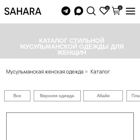
0
0
КАТАЛОГ СТИЛЬНОЙ
МУСУЛЬМАНСКОЙ ОДЕЖДЫ ДЛЯ
ЖЕНЩИН
Все
Верхняя одежда
Абайи
Платья
Юбки
Бу
Мусульманская женская одежда
Каталог
»