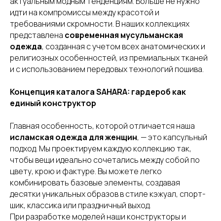
актуальным модным тенденциям. Больше не нужно
идти на компромиссы между красотой и
требованиями скромности. В наших коллекциях
представлена
современная мусульманская
одежда
, созданная с учетом всех анатомических и
религиозных особенностей, из премиальных тканей
и с использованием передовых технологий пошива.
Концепция каталога SAHARA: гардероб как
единый конструктор
Главная особенность, которой отличается наша
исламская одежда для женщин
, — это капсульный
подход. Мы проектируем каждую коллекцию так,
чтобы вещи идеально сочетались между собой по
цвету, крою и фактуре. Вы можете легко
комбинировать базовые элементы, создавая
десятки уникальных образов в стиле кэжуал, спорт-
шик, классика или праздничный выход.
При разработке моделей наши конструкторы и