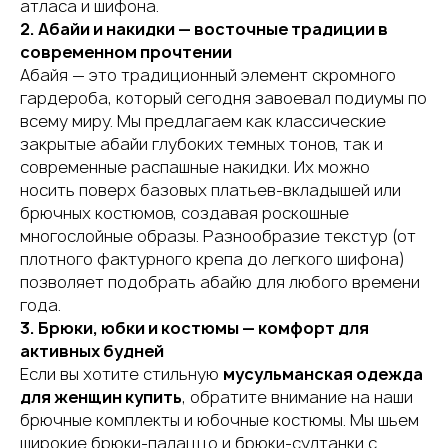
атласа и шифона.
2. Абайи и накидки — восточные традиции в
современном прочтении
Абайя — это традиционный элемент скромного
гардероба, который сегодня завоевал подиумы по
всему миру. Мы предлагаем как классические
закрытые абайи глубоких темных тонов, так и
современные распашные накидки. Их можно
носить поверх базовых платьев-вкладышей или
брючных костюмов, создавая роскошные
многослойные образы. Разнообразие текстур (от
плотного фактурного крепа до легкого шифона)
позволяет подобрать абайю для любого времени
года.
3. Брюки, юбки и костюмы — комфорт для
активных будней
Если вы хотите стильную
мусульманская одежда
для женщин купить
, обратите внимание на наши
брючные комплекты и юбочные костюмы. Мы шьем
широкие брюки-палаццо и брюки-султанки с