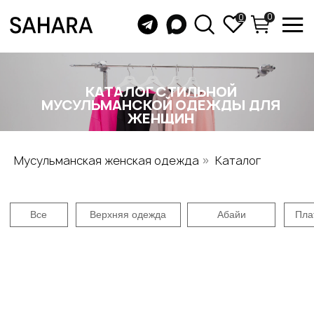
0
0
КАТАЛОГ СТИЛЬНОЙ
МУСУЛЬМАНСКОЙ ОДЕЖДЫ ДЛЯ
ЖЕНЩИН
Все
Верхняя одежда
Абайи
Платья
Юбки
Бу
Мусульманская женская одежда
Каталог
»