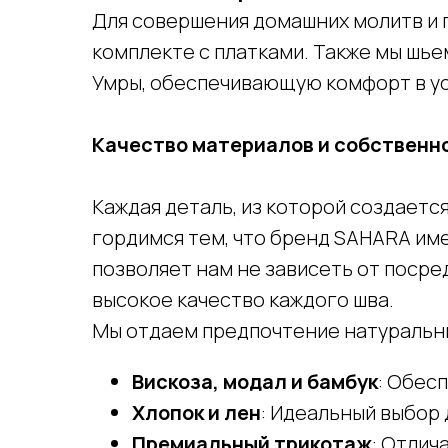
Для совершения домашних молитв и 
комплекте с платками. Также мы шь
Умры, обеспечивающую комфорт в ус
Качество материалов и собственн
Каждая деталь, из которой создаетс
гордимся тем, что бренд SAHARA им
позволяет нам не зависеть от посре
высокое качество каждого шва.
Мы отдаем предпочтение натуральн
Вискоза, модал и бамбук
: Обес
Хлопок и лен
: Идеальный выбор 
Премиальный трикотаж
: Отлич