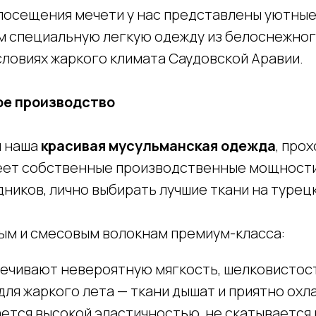
посещения мечети у нас представлены уютные 
ем специальную легкую одежду из белоснежног
ловиях жаркого климата Саудовской Аравии.
ое производство
я наша
красивая мусульманская одежда
, про
еет собственные производственные мощности в
дников, лично выбирать лучшие ткани на турец
ым и смесовым волокнам премиум-класса:
печивают невероятную мягкость, шелковистос
для жаркого лета — ткани дышат и приятно охл
ается высокой эластичностью, не скатывается