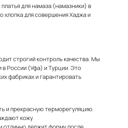
платья для намаза (намазники) в
о хлопка для совершения Хаджа и
ходит строгий контроль качества. Мы
 России (Уфа) и Турции. Это
ких фабриках и гарантировать
ть и прекрасную терморегуляцию.
аждают кожу.
 и отлично держит форму после