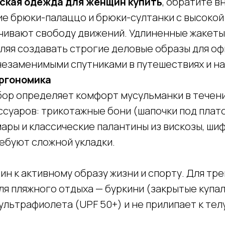
ская одежда для женщин купить
, обратите 
е брюки-палаццо и брюки-султанки с высокой
чивают свободу движений. Удлиненные жакеты,
яя создавать строгие деловые образы для оф
незаменимыми спутниками в путешествиях и на
эргономика
ор определяет комфорт мусульманки в течени
ссуаров: трикотажные бони (шапочки под плат
мары и классические палантины из вискозы, ши
ребуют сложной укладки.
 к активному образу жизни и спорту. Для тр
я пляжного отдыха — буркини (закрытые купал
ультрафиолета (UPF 50+) и не прилипает к тел