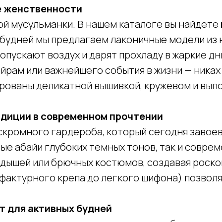
е женственности
ой мусульманки. В нашем каталоге вы найдете
 будней мы предлагаем лаконичные модели из 
ропускают воздух и дарят прохладу в жаркие д
айрам или важнейшего события в жизни — ника
ированы деликатной вышивкой, кружевом и вып
радиции в современном прочтении
скромного гардероба, который сегодня завоев
ые абайи глубоких темных тонов, так и совре
адышей или брючных костюмов, создавая роск
 фактурного крепа до легкого шифона) позвол
т для активных будней