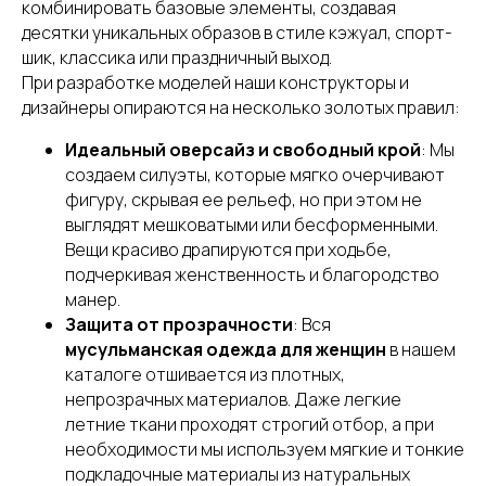
комбинировать базовые элементы, создавая
десятки уникальных образов в стиле кэжуал, спорт-
шик, классика или праздничный выход.
При разработке моделей наши конструкторы и
дизайнеры опираются на несколько золотых правил:
Идеальный оверсайз и свободный крой
: Мы
создаем силуэты, которые мягко очерчивают
фигуру, скрывая ее рельеф, но при этом не
выглядят мешковатыми или бесформенными.
Вещи красиво драпируются при ходьбе,
подчеркивая женственность и благородство
манер.
Защита от прозрачности
: Вся
мусульманская одежда для женщин
в нашем
каталоге отшивается из плотных,
непрозрачных материалов. Даже легкие
летние ткани проходят строгий отбор, а при
необходимости мы используем мягкие и тонкие
подкладочные материалы из натуральных