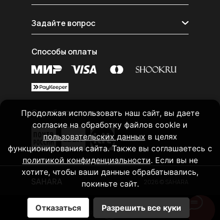
Реквизиты
Блог
Рассрочка shookru
Задайте вопрос
Покупателям
Политика конфиденциальности
Telegram
Согласие на обработку данных
Способы оплаты
E-mail
Публичная оферта
MAX
Вконтакте
Службы доставки
Продолжая использовать наш сайт, вы даете
согласие на обработку файлов cookle и
пользовательских данных
в целях
функционирования сайта. Также вы соглашаетесь с
политикой конфиденциальности
. Если вы не
хотите, чтобы ваши данные обрабатывались,
2026 © SAHARA
покиньте сайт.
Отказаться
Разрешить все куки
Tilda
Made on