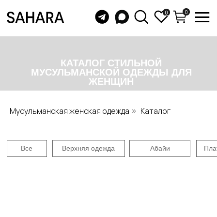
0
0
КАТАЛОГ СТИЛЬНОЙ
МУСУЛЬМАНСКОЙ ОДЕЖДЫ ДЛЯ
ЖЕНЩИН
Все
Верхняя одежда
Абайи
Платья
Юбки
Бу
Мусульманская женская одежда
Каталог
»