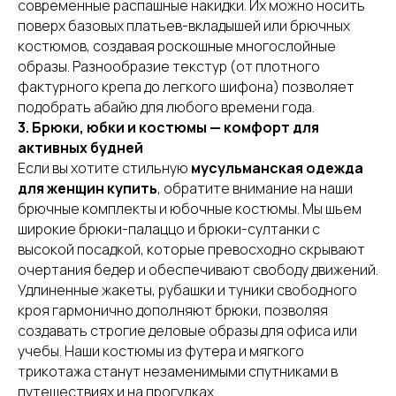
современные распашные накидки. Их можно носить
поверх базовых платьев-вкладышей или брючных
костюмов, создавая роскошные многослойные
образы. Разнообразие текстур (от плотного
фактурного крепа до легкого шифона) позволяет
подобрать абайю для любого времени года.
3. Брюки, юбки и костюмы — комфорт для
активных будней
Если вы хотите стильную
мусульманская одежда
для женщин купить
, обратите внимание на наши
брючные комплекты и юбочные костюмы. Мы шьем
широкие брюки-палаццо и брюки-султанки с
высокой посадкой, которые превосходно скрывают
очертания бедер и обеспечивают свободу движений.
Удлиненные жакеты, рубашки и туники свободного
кроя гармонично дополняют брюки, позволяя
создавать строгие деловые образы для офиса или
учебы. Наши костюмы из футера и мягкого
трикотажа станут незаменимыми спутниками в
путешествиях и на прогулках.