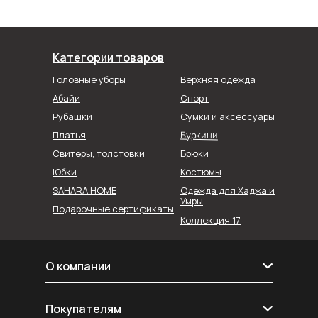
Категории товаров
Головные уборы
Верхняя одежда
Абайи
Спорт
Рубашки
Сумки и аксессуары
Буркини
Платья
Свитеры, толстовки
Брюки
Юбки
Костюмы
SAHARA HOME
Одежда для Хаджа и
Умры
Подарочные сертификаты
Коллекция 17
О компании
О нас
Покупателям
Контакты