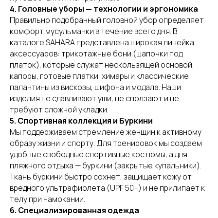
4. Головные уборы — технологии и эргономика
Правильно подобранный головной убор определяет
комфорт мусульманки в течение всего дня. В
каталоге SAHARA представлена широкая линейка
аксессуаров: трикотажные бони (шапочки под
платок), которые служат нескользящей основой,
капоры, готовые платки, химары и классические
палантины из вискозы, шифона и модала. Наши
изделия не сдавливают уши, не сползают и не
требуют сложной укладки.
5. Спортивная коллекция и Буркини
Мы поддерживаем стремление женщин к активному
образу жизни и спорту. Для тренировок мы создаем
удобные свободные спортивные костюмы, а для
пляжного отдыха — буркини (закрытые купальники).
Ткань буркини быстро сохнет, защищает кожу от
вредного ультрафиолета (UPF 50+) и не прилипает к
телу при намокании.
6. Специализированная одежда