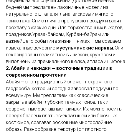
девушек на все случаи жизни. Для повседневных
будней мы предлагаем лаконичные модели из
натурального штапеля, льна, вискозы и мягкого
трикотажа. Они отлично пропускают воздух и дарят
прохладу в жаркие дни. Для торжественных выходов,
праздников Ураза-байрам, Курбан-байрам или
важнейшего события в жизни — никах — мы создаем
изысканные вечерние
мусульманские наряды
. Они
декорированы деликатной вышивкой, кружевом и
выполнены из премиального шелка, атласа и шифона.
2. Абайи и накидки — восточные традиции в
современном прочтении
Абайя — это традиционный элемент скромного
гардероба, который сегодня завоевал подиумы по
всему миру. Мы предлагаем как классические
закрытые абайи глубоких темных тонов, так и
современные распашные накидки. Их можно носить
поверх базовых платьев-вкладышей или брючных
костюмов, создавая роскошные многослойные
образы. Разнообразие текстур (от плотного