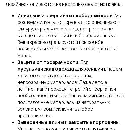
дизайнеры опираются на несколько золотых правил:
Идеальный оверсайз и свободный крой
: Мы
создаем силуэты, которые мягко очерчивают
фигуру, скрывая ее рельеф, но при этом не
выглядят мешковатыми или бесформенными.
Вещи красиво драпируются при ходьбе,
подчеркивая женственность и благородство
манер.
Защита от прозрачности
: Вся
мусульманская одежда для женщин
в нашем
каталоге отшивается из плотных,
непрозрачных материалов. Даже легкие
летние ткани проходят строгий отбор, а при
необходимости мы используем мягкие и тонкие
подкладочные материалы из натуральных
волокон, чтобы исключить любое
просвечивание.
Выверенные длины и закрытые горловины
:
Мы тщательно контролируем длину рукавов,