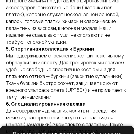
каталоге SAHARA представлена широкая линейка
аксессуаров: трикотажные бони (шапочки под
платок), которые служат нескользящей основой,
капоры, готовые платки, химары и классические
палантины из вискозы, шифона и модала. Наши
изделия не сдавливают уши, не сползают и не
требуют сложной укладки.
5. Спортивная коллекция и Буркини
Мы поддерживаем стремление женщин к активному
образу жизни и спорту. Для тренировок мы создаем
удобные свободные спортивные костюмы, а для
пляжного отдыха — буркини (закрытые купальники).
Ткань буркини быстро сохнет, защищает кожу от
вредного ультрафиолета (UPF 50+) и не прилипает к
телу при намокании.
6. Специализированная одежда
Для совершения домашних молитв и посещения
мечети у нас представлены уютные платья для
намаза (намазники) в комплекте с платками. Также
мы шьем специальную легкую одежду из
Продолжая использовать наш сайт, вы даете