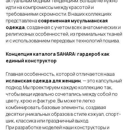
актуальным модным тенденциям. Больше не нужно
идти на компромиссы между красотой и
требованиями скромности. В наших коллекциях
представлена
современная мусульманская
одежда
, созданная с учетом всех анатомических и
религиозных особенностей, из премиальных тканей
и с использованием передовых технологий пошива.
Концепция каталога SAHARA: гардероб как
единый конструктор
Главная особенность, которой отличается наша
исламская одежда для женщин
, — это капсульный
подход. Мы проектируем каждую коллекцию так,
чтобы вещи идеально сочетались между собой по
цвету, крою и фактуре. Вы можете легко
комбинировать базовые элементы, создавая
десятки уникальных образов в стиле кэжуал, спорт-
шик, классика или праздничный выход.
При разработке моделей наши конструкторы и