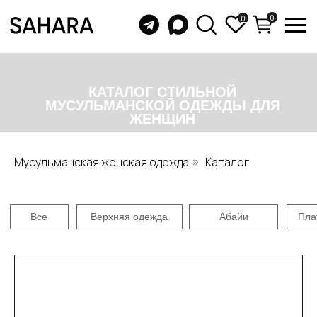
0
0
КАТАЛОГ СТИЛЬНОЙ
МУСУЛЬМАНСКОЙ ОДЕЖДЫ ДЛЯ
ЖЕНЩИН
Все
Верхняя одежда
Абайи
Платья
Юбки
Бу
Мусульманская женская одежда
Каталог
»