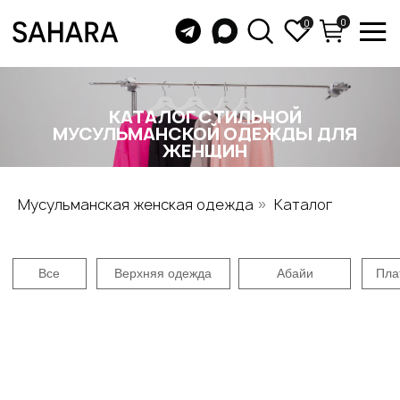
0
0
КАТАЛОГ СТИЛЬНОЙ
МУСУЛЬМАНСКОЙ ОДЕЖДЫ ДЛЯ
ЖЕНЩИН
Все
Верхняя одежда
Абайи
Платья
Юбки
Бу
Мусульманская женская одежда
Каталог
»