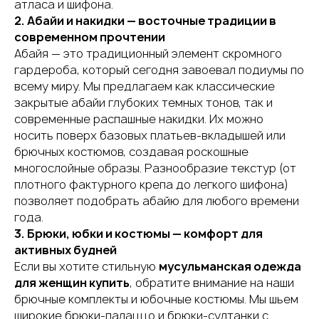
атласа и шифона.
2. Абайи и накидки — восточные традиции в
современном прочтении
Абайя — это традиционный элемент скромного
гардероба, который сегодня завоевал подиумы по
всему миру. Мы предлагаем как классические
закрытые абайи глубоких темных тонов, так и
современные распашные накидки. Их можно
носить поверх базовых платьев-вкладышей или
брючных костюмов, создавая роскошные
многослойные образы. Разнообразие текстур (от
плотного фактурного крепа до легкого шифона)
позволяет подобрать абайю для любого времени
года.
3. Брюки, юбки и костюмы — комфорт для
активных будней
Если вы хотите стильную
мусульманская одежда
для женщин купить
, обратите внимание на наши
брючные комплекты и юбочные костюмы. Мы шьем
широкие брюки-палаццо и брюки-султанки с