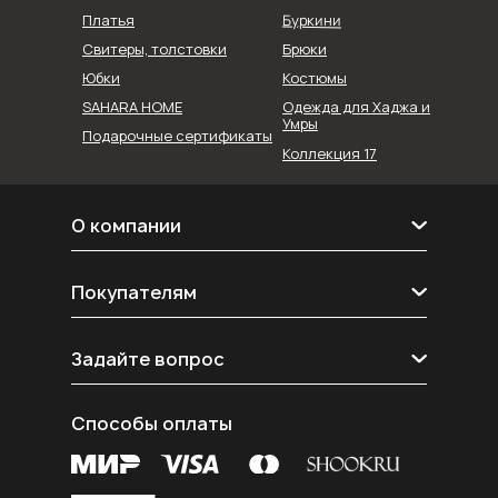
Буркини
Платья
Свитеры, толстовки
Брюки
Юбки
Костюмы
SAHARA HOME
Одежда для Хаджа и
Умры
Подарочные сертификаты
Коллекция 17
О компании
О нас
Покупателям
Контакты
Реквизиты
Блог
Рассрочка shookru
Задайте вопрос
Покупателям
Политика конфиденциальности
Telegram
Согласие на обработку данных
Способы оплаты
E-mail
Публичная оферта
MAX
Вконтакте