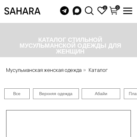
0
0
КАТАЛОГ СТИЛЬНОЙ
МУСУЛЬМАНСКОЙ ОДЕЖДЫ ДЛЯ
ЖЕНЩИН
Все
Верхняя одежда
Абайи
Платья
Юбки
Бу
Мусульманская женская одежда
Каталог
»