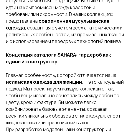
актуальным модным тенденциям. Больше не нужно
идти на компромиссы между красотой и
требованиями скромности. В наших коллекциях
представлена
современная мусульманская
одежда
, созданная с учетом всех анатомических и
религиозных особенностей, из премиальных тканей
и с использованием передовых технологий пошива.
Концепция каталога SAHARA: гардероб как
единый конструктор
Главная особенность, которой отличается наша
исламская одежда для женщин
, — это капсульный
подход. Мы проектируем каждую коллекцию так,
чтобы вещи идеально сочетались между собой по
цвету, крою и фактуре. Вы можете легко
комбинировать базовые элементы, создавая
десятки уникальных образов в стиле кэжуал, спорт-
шик, классика или праздничный выход.
При разработке моделей наши конструкторы и