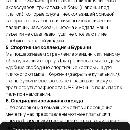
каталоге SAHARA представлена широкая линейка
аксессуаров: трикотажные бони (шапочки под
платок), которые служат нескользящей основой,
капоры, готовые платки, химары и классические
палантины из вискозы, шифона и модала. Наши
изделия не сдавливают уши, не сползают и не
требуют сложной укладки.
5. Спортивная коллекция и Буркини
Мы поддерживаем стремление женщин к активному
образу жизни и спорту. Для тренировок мы создаем
удобные свободные спортивные костюмы, а для
пляжного отдыха — буркини (закрытые купальники).
Ткань буркини быстро сохнет, защищает кожу от
вредного ультрафиолета (UPF 50+) и не прилипает к
телу при намокании.
6. Специализированная одежда
Для совершения домашних молитв и посещения
мечети у нас представлены уютные платья для
намаза (намазники) в комплекте с платками. Также
мы шьем специальную легкую одежду из
Продолжая использовать наш сайт, вы даете