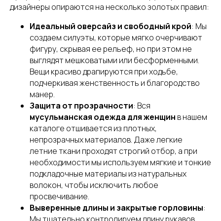
дизайнеры опираются на несколько золотых правил:
Идеальный оверсайз и свободный крой
: Мы
создаем силуэты, которые мягко очерчивают
фигуру, скрывая ее рельеф, но при этом не
выглядят мешковатыми или бесформенными.
Вещи красиво драпируются при ходьбе,
подчеркивая женственность и благородство
манер.
Защита от прозрачности
: Вся
мусульманская одежда для женщин
в нашем
каталоге отшивается из плотных,
непрозрачных материалов. Даже легкие
летние ткани проходят строгий отбор, а при
необходимости мы используем мягкие и тонкие
подкладочные материалы из натуральных
волокон, чтобы исключить любое
просвечивание.
Выверенные длины и закрытые горловины
:
Мы тщательно контролируем длину рукавов,