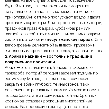
девушек на все случаи жизни. Для повседневных
будней мы предлагаем лаконичные модели из
натурального штапеля, льна, вискозы и мягкого
трикотажа. Они отлично пропускают воздух и дарят
прохладу в жаркие дни. Для торжественных выходов,
праздников Ураза-байрам, Курбан-байрам или
важнейшего события в жизни — никах — мы создаем
изысканные вечерние
мусульманские наряды
. Они
декорированы деликатной вышивкой, кружевом и
выполнены из премиального шелка, атласа и шифона.
2. Абайи и накидки — восточные традиции в
современном прочтении
Абайя — это традиционный элемент скромного
гардероба, который сегодня завоевал подиумы по
всему миру. Мы предлагаем как классические
закрытые абайи глубоких темных тонов, так и
современные распашные накидки. Их можно носить
поверх базовых платьев-вкладышей или брючных
костюмов, создавая роскошные многослойные
образы. Разнообразие текстур (от плотного