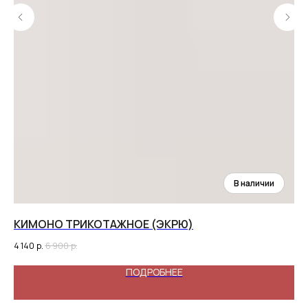
КИМОНО ТРИКОТАЖНОЕ (ЭКРЮ)
АБ
4 140
р.
6 900
р.
11 
ПОДРОБНЕЕ