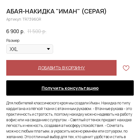
АБАЯ-НАКИДКА "ИМАН" (СЕРАЯ)
Артикул:
TR7396GR
6 900
р.
11 500
р.
Размер
ДОБАВИТЬ В КОРЗИНУ
Получить консультацию
Для любителей классического кроя мы создали Иман. Накидка по типу
кардигана из лёгкой ткани с втачнным рукавом. - Втачные рукава - это
практичность и строгость, поэтому накидку можно надевать на работу
в офис или на свидание с супругом. - Светлый оттенок придает накидке
легкость и нежность, создавая атмосферу спокойствия. - Сочетать
можно с любым платьем, а украсить можно ремнём или сотуаром, по
желанию. Это отличный выбор для тех, кто ценит удобство и стиль в