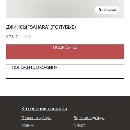
ДЖИНСЫ "SAHARA" (ГОЛУБЫЕ)
ДЖ
3 750
р.
7 500
р.
2 1
ПОДРОБНЕЕ
ПОЛОЖИТЬ В КОРЗИНУ
Категории товаров
Головные уборы
Верхняя одежда
Абайи
Спорт