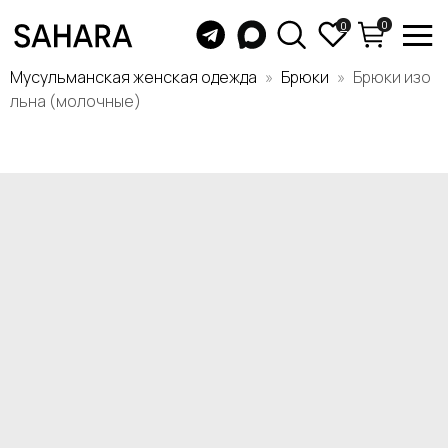
0
0
Мусульманская женская одежда
Брюки
Брюки изо
льна (молочные)