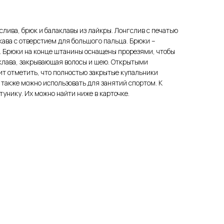
лива, брюк и балаклавы из лайкры. Лонгслив с печатью
рукава с отверстием для большого пальца. Брюки –
. Брюки на конце штанины оснащены прорезями, чтобы
аклава, закрывающая волосы и шею. Открытыми
оит отметить, что полностью закрытые купальники
 также можно использовать для занятий спортом. К
унику. Их можно найти ниже в карточке.