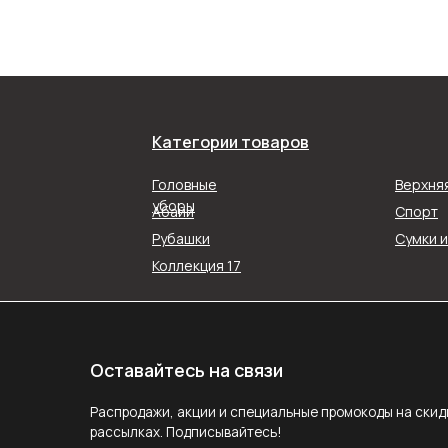
Оставайтесь на связи
Категории товаров
Распродажи, акции и специальные промокоды на скидку в наш
Головные
Верхня
рассылках. Подписывайтесь!
уборы
Абайи
Спорт
Рубашки
Сумки 
ПОДПИС
Коллекция 17
Подписываясь на рассылку, вы соглашаетесь с ус
Политики конфиденциальности
Задайте вопрос
MAX
E-mail
Telegram
Следите за нами