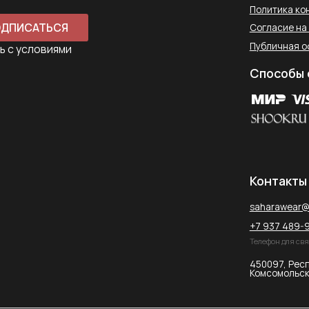
saharawear@yandex.ru
+7 937 489-90-66
Телефон для связи в WhatsApp
450097, Республика Башкорт
Комсомольская улица, 2к2