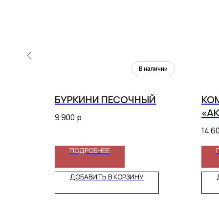
НИ
БУРКИНИ ПЕСОЧНЫЙ
КО
МЕР»
«А
9 900
р.
ЧЕ
14 6
ПОДРОБНЕЕ
ДОБАВИТЬ В КОРЗИНУ