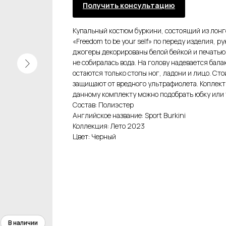
Получить консультацию
Купальный костюм буркини, состоящий из лонгс
«Freedom to be your self» по переду изделия, 
джогеры декорированы белой бейкой и печатью
не собиралась вода. На голову надевается бал
остаются только стопы ног, ладони и лицо. Ст
защищают от вредного ультрафиолета. Коплект
данному комплекту можно подобрать юбку или т
Состав: Полиэстер
Английское название: Sport Burkini
Коллекция: Лето 2023
Цвет: Черный