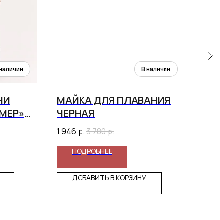
НИ
МАЙКА ДЛЯ ПЛАВАНИЯ
БУ
МЕР»
ЧЕРНАЯ
AQ
1 946
р.
3 780
р.
12 9
ПОДРОБНЕЕ
ДОБАВИТЬ В КОРЗИНУ