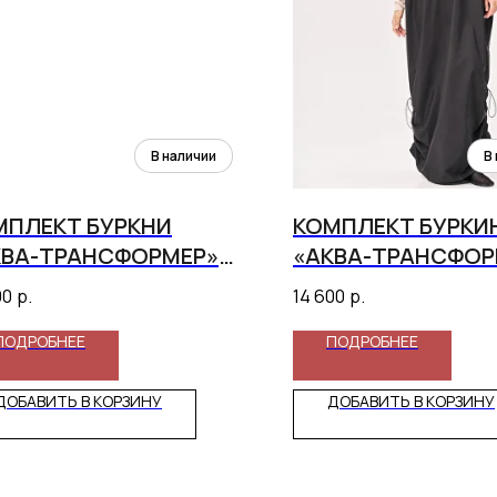
МПЛЕКТ БУРКНИ
КОМПЛЕКТ БУРКИ
КВА-ТРАНСФОРМЕР»
«АКВА-ТРАНСФОР
РНЫЙ
БЕЖЕВЫЙ
00
р.
14 600
р.
ПОДРОБНЕЕ
ПОДРОБНЕЕ
ДОБАВИТЬ В КОРЗИНУ
ДОБАВИТЬ В КОРЗИНУ