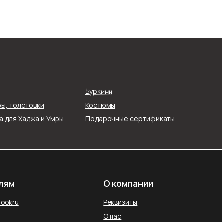
О компании
Реквизиты
Буркини
я
О нас
ы, толстовки
Костюмы
ти
Контакты
 для Хаджа и Умры
Подарочные сертификаты
ых
Блог
Службы доставки