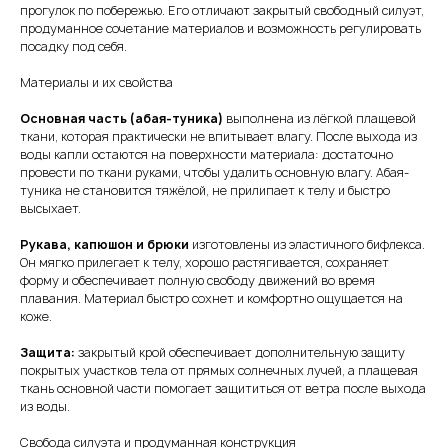
прогулок по побережью. Его отличают закрытый свободный силуэт,
продуманное сочетание материалов и возможность регулировать
посадку под себя.
Материалы и их свойства
Основная часть (абая-туника)
выполнена из лёгкой плащевой
ткани, которая практически не впитывает влагу. После выхода из
воды капли остаются на поверхности материала: достаточно
провести по ткани руками, чтобы удалить основную влагу. Абая-
туника не становится тяжёлой, не прилипает к телу и быстро
высыхает.
Рукава, капюшон и брюки
изготовлены из эластичного бифлекса.
Он мягко прилегает к телу, хорошо растягивается, сохраняет
форму и обеспечивает полную свободу движений во время
плавания. Материал быстро сохнет и комфортно ощущается на
коже.
Защита:
закрытый крой обеспечивает дополнительную защиту
покрытых участков тела от прямых солнечных лучей, а плащевая
ткань основной части помогает защититься от ветра после выхода
из воды.
Свобода силуэта и продуманная конструкция