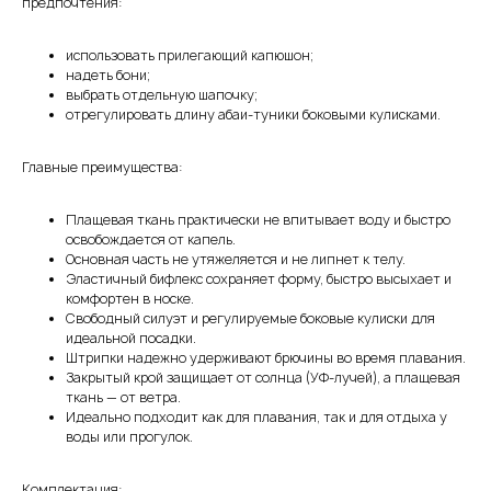
предпочтения:
использовать прилегающий капюшон;
надеть бони;
выбрать отдельную шапочку;
отрегулировать длину абаи-туники боковыми кулисками.
Главные преимущества:
Плащевая ткань практически не впитывает воду и быстро
освобождается от капель.
Основная часть не утяжеляется и не липнет к телу.
Эластичный бифлекс сохраняет форму, быстро высыхает и
комфортен в носке.
Свободный силуэт и регулируемые боковые кулиски для
идеальной посадки.
Штрипки надежно удерживают брючины во время плавания.
Закрытый крой защищает от солнца (УФ-лучей), а плащевая
ткань — от ветра.
Идеально подходит как для плавания, так и для отдыха у
воды или прогулок.
Комплектация: