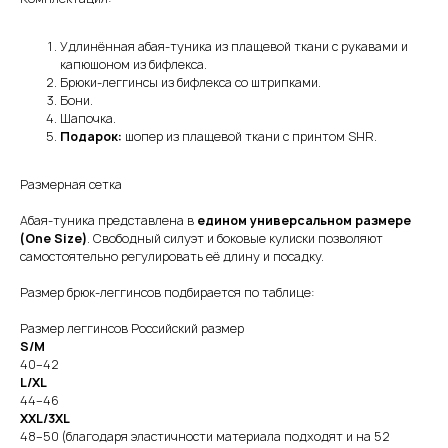
Удлинённая абая-туника из плащевой ткани с рукавами и
капюшоном из бифлекса.
Брюки-леггинсы из бифлекса со штрипками.
Бони.
Шапочка.
Подарок:
шопер из плащевой ткани с принтом SHR.
Размерная сетка
Абая-туника представлена в
едином универсальном размере
(One Size)
. Свободный силуэт и боковые кулиски позволяют
самостоятельно регулировать её длину и посадку.
Размер брюк-леггинсов подбирается по таблице:
Размер леггинсов Российский размер
S/M
40–42
L/XL
44–46
XXL/3XL
48–50 (благодаря эластичности материала подходят и на 52