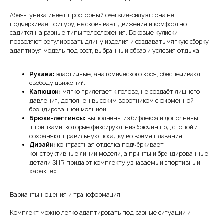
Абая-туника имеет просторный oversize-силуэт: она не
подчёркивает фигуру, не сковывает движения и комфортно
садится на разные типы телосложения. Боковые кулиски
позволяют регулировать длину изделия и создавать мягкую сборку,
адаптируя модель под рост, выбранный образ и условия отдыха.
Рукава:
эластичные, анатомического кроя, обеспечивают
свободу движений.
Капюшон:
мягко прилегает к голове, не создаёт лишнего
давления, дополнен высоким воротником с фирменной
брендированной молнией.
Брюки-леггинсы:
выполнены из бифлекса и дополнены
штрипками, которые фиксируют низ брючин под стопой и
сохраняют правильную посадку во время плавания.
Дизайн:
контрастная отделка подчёркивает
конструктивные линии модели, а принты и брендированные
детали SHR придают комплекту узнаваемый спортивный
характер.
Варианты ношения и трансформация
Комплект можно легко адаптировать под разные ситуации и