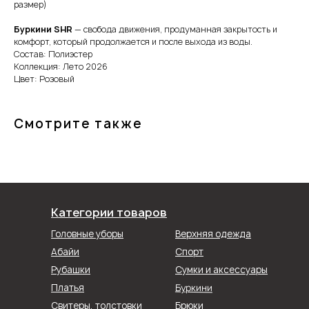
размер)
Буркини SHR
— свобода движения, продуманная закрытость и
комфорт, который продолжается и после выхода из воды.
Состав: Полиэстер
Коллекция: Лето 2026
Цвет: Розовый
Смотрите также
Категории товаров
Головные уборы
Верхняя одежда
Абайи
Спорт
Рубашки
Сумки и аксессуары
Буркини
Платья
Свитеры, толстовки
Брюки