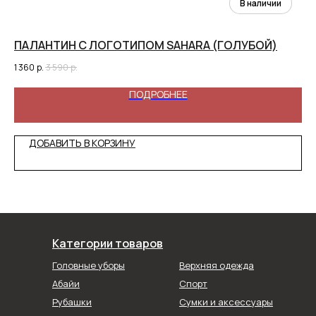
ПАЛАНТИН С ЛОГОТИПОМ SAHARA (ГОЛУБОЙ)
КО
1 360
р.
3 590
р.
1 5
ПОДРОБНЕЕ
ДОБАВИТЬ В КОРЗИНУ
Категории товаров
Головные уборы
Верхняя одежда
Абайи
Спорт
Рубашки
Сумки и аксессуары