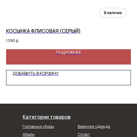
КОСЫНКА ФЛИСОВАЯ (СЕРЫЙ)
ХИ
1 390
р.
68
ПОДРОБНЕЕ
ДОБАВИТЬ В КОРЗИНУ
Категории товаров
Головные уборы
Верхняя одежда
Абайи
Спорт