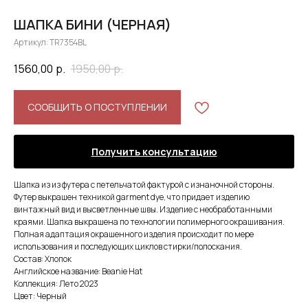
ШАПКА БИНИ (ЧЕРНАЯ)
Артикул:
TR7354BL
1560,00
р.
1950,00
р.
СООБЩИТЬ О ПОСТУПЛЕНИИ
Получить консультацию
Шапка из из футера с петельчатой фактурой с изнаночной стороны.
Футер выкрашен техникой garment dye, что придает изделию
винтажный вид и высветленные швы. Изделие с необработанными
краями. Шапка выкрашена по технологии полимерного окрашивания.
Полная адаптация окрашенного изделия происходит по мере
использования и последующих циклов стирки/полоскания.
Состав: Хлопок
Английское название: Beanie Hat
Коллекция: Лето 2023
Цвет: Черный