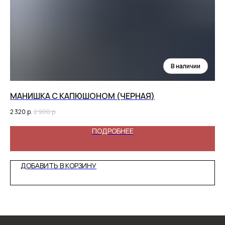
МАНИШКА С КАПЮШОНОМ (ЧЕРНАЯ)
БО
2 320
р.
2 900
р.
89
ПОДРОБНЕЕ
ДОБАВИТЬ В КОРЗИНУ