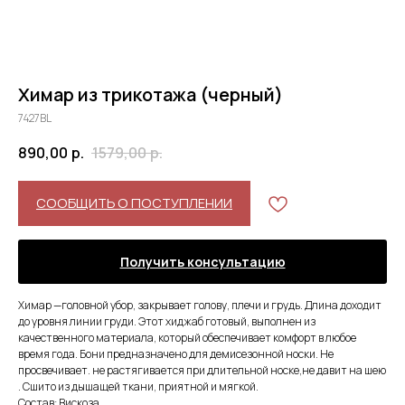
Химар из трикотажа (черный)
7427BL
890,00
р.
1579,00
р.
СООБЩИТЬ О ПОСТУПЛЕНИИ
Получить консультацию
Химар —головной убор, закрывает голову, плечи и грудь. Длина доходит
до уровня линии груди. Этот хиджаб готовый, выполнен из
качественного материала, который обеспечивает комфорт в любое
время года. Бони предназначено для демисезонной носки. Не
просвечивает. не растягивается при длительной носке,не давит на шею
. Сшито из дышащей ткани, приятной и мягкой.
Состав: Вискоза