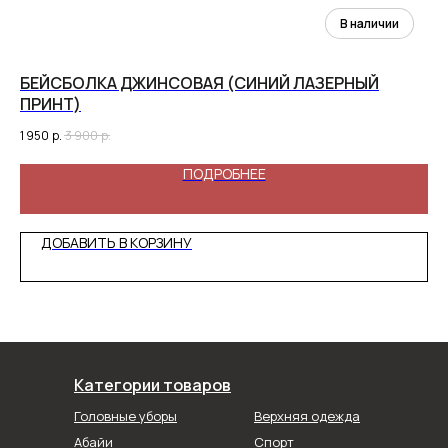
БЕЙСБОЛКА ДЖИНСОВАЯ (СИНИЙ ЛАЗЕРНЫЙ
БО
ПРИНТ)
89
1 950
р.
3 900
р.
ПОДРОБНЕЕ
ДОБАВИТЬ В КОРЗИНУ
Категории товаров
Головные уборы
Верхняя одежда
Абайи
Спорт