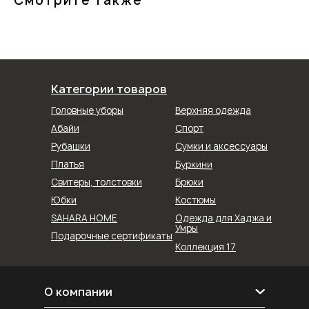
Смотрите также
Категории товаров
Головные уборы
Верхняя одежда
Абайи
Спорт
Рубашки
Сумки и аксессуары
Буркини
Платья
Свитеры, толстовки
Брюки
Юбки
Костюмы
SAHARA HOME
Одежда для Хаджа и
Умры
Подарочные сертификаты
Коллекция 17
О компании