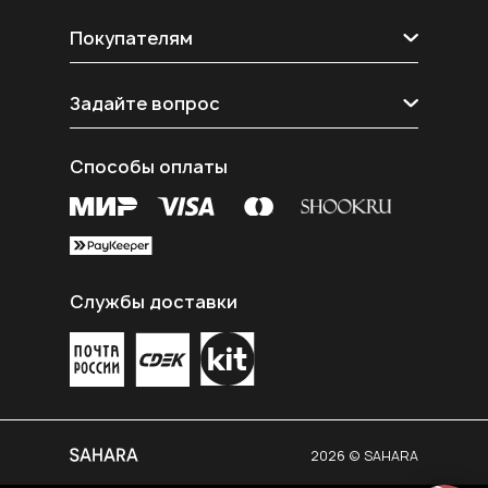
О нас
Покупателям
Контакты
Реквизиты
Блог
Рассрочка shookru
Задайте вопрос
Покупателям
Политика конфиденциальности
Telegram
Согласие на обработку данных
Способы оплаты
E-mail
Публичная оферта
MAX
Вконтакте
Службы доставки
2026 © SAHARA