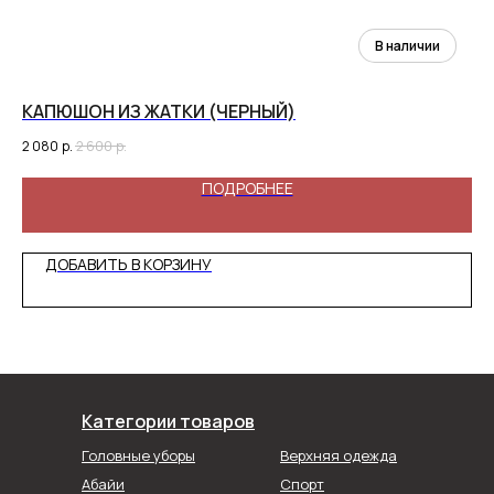
КАПЮШОН ИЗ ЖАТКИ (ЧЕРНЫЙ)
Б
2 080
р.
2 600
р.
1 7
ПОДРОБНЕЕ
ДОБАВИТЬ В КОРЗИНУ
Категории товаров
Головные уборы
Верхняя одежда
Абайи
Спорт