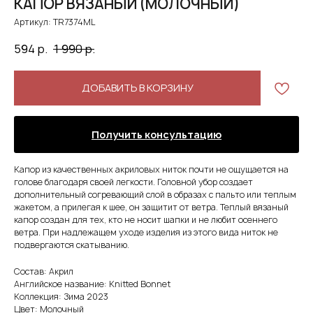
КАПОР ВЯЗАНЫЙ (МОЛОЧНЫЙ)
Артикул:
TR7374ML
594
р.
1 990
р.
ДОБАВИТЬ В КОРЗИНУ
Получить консультацию
Капор из качественных акриловых ниток почти не ощущается на
голове благодаря своей легкости. Головной убор создает
дополнительный согревающий слой в образах с пальто или теплым
жакетом, а прилегая к шее, он защитит от ветра. Теплый вязаный
капор создан для тех, кто не носит шапки и не любит осеннего
ветра. При надлежащем уходе изделия из этого вида ниток не
подвергаются скатыванию.
Состав: Акрил
Английское название: Knitted Bonnet
Коллекция: Зима 2023
Цвет: Молочный