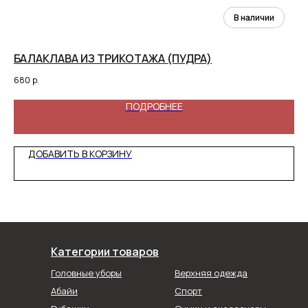
БАЛАКЛАВА ИЗ ТРИКОТАЖА (ПУДРА)
Б
680
р.
1 9
ПОДРОБНЕЕ
ДОБАВИТЬ В КОРЗИНУ
Категории товаров
Головные уборы
Верхняя одежда
Абайи
Спорт