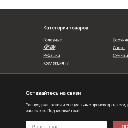
Категории товаров
Оставайтесь на связи
Распродажи, акции и специальные промокоды на скидку в наш
Головные
Верхня
рассылках. Подписывайтесь!
уборы
Абайи
Спорт
Рубашки
Сумки 
ПОДПИС
Коллекция 17
Подписываясь на рассылку, вы соглашаетесь с ус
Политики конфиденциальности
Задайте вопрос
MAX
E-mail
Telegram
Следите за нами