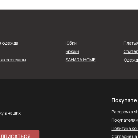
Покупателям
Рассрочка shookru
их
я одежда
Юбки
Плать
Покупателям
Брюки
Свитер
Политика конфиденциальнос
и аксессуары
SAHARA HOME
Одежда
АТЬСЯ
Согласие на обработку данн
Публичная оферта
ловиями
Способы оплаты
Контакты
saharawear@yandex.ru