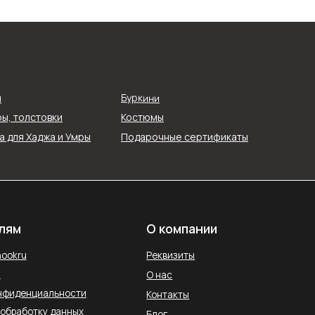
О компании
Реквизиты
Буркини
я
О нас
ы, толстовки
Костюмы
ти
Контакты
 для Хаджа и Умры
Подарочные сертификаты
ых
Блог
Службы доставки