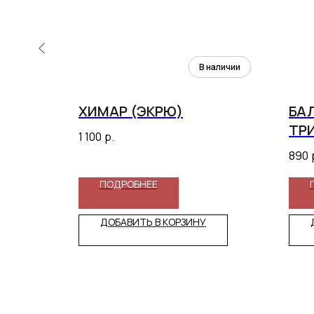
РЫЙ)
ХИМАР (ЭКРЮ)
БА
ТР
1 100
р.
БЕ
890
ПОДРОБНЕЕ
ДОБАВИТЬ В КОРЗИНУ