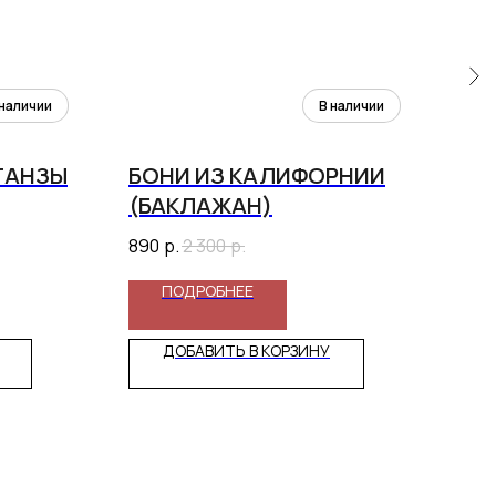
ГАНЗЫ
БОНИ ИЗ КАЛИФОРНИИ
БА
(БАКЛАЖАН)
1 92
890
р.
2 300
р.
ПОДРОБНЕЕ
ДОБАВИТЬ В КОРЗИНУ