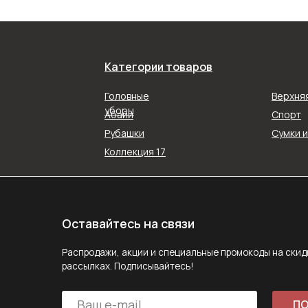
Категории товаров
Оставайтесь на связи
Распродажи, акции и специальные промокоды на скидку в наш
Головные
Верхня
рассылках. Подписывайтесь!
уборы
Абайи
Спорт
Рубашки
Сумки 
ПОДПИС
Коллекция 17
Подписываясь на рассылку, вы соглашаетесь с ус
Политики конфиденциальности
Задайте вопрос
MAX
E-mail
Telegram
Следите за нами