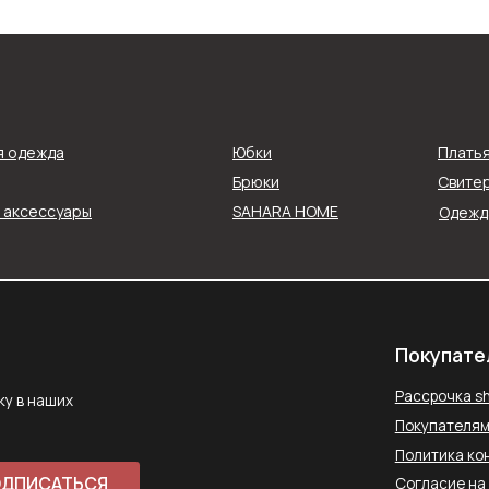
Покупателям
Рассрочка shookru
их
я одежда
Юбки
Плать
Покупателям
Брюки
Свитер
Политика конфиденциальнос
и аксессуары
SAHARA HOME
Одежда
АТЬСЯ
Согласие на обработку данн
Публичная оферта
ловиями
Способы оплаты
Контакты
saharawear@yandex.ru