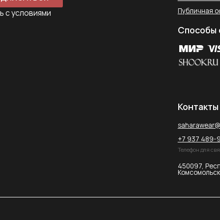
+7 937 489-90-66
Телефон для связи в WhatsApp
450097, Республика Башкорт
Комсомольская улица, 2к2