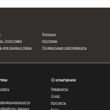
О компании
Реквизиты
Буркини
я
О нас
ы, толстовки
Костюмы
ти
Контакты
 для Хаджа и Умры
Подарочные сертификаты
ых
Блог
Службы доставки