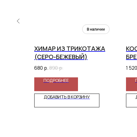
АЖА
ХИМАР ИЗ ТРИКОТАЖА
КО
(СЕРО-БЕЖЕВЫЙ)
БР
(Р
680
р.
890
р.
1 52
ПОДРОБНЕЕ
ДОБАВИТЬ В КОРЗИНУ