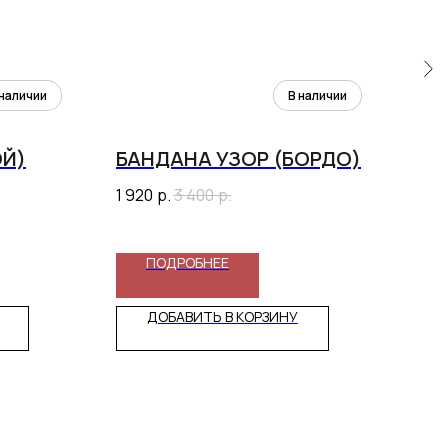
ОЙ)
БАНДАНА УЗОР (БОРДО)
ПА
(С
1 920
р.
3 400
р.
2 08
ПОДРОБНЕЕ
ДОБАВИТЬ В КОРЗИНУ