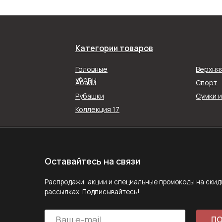
Категории товаров
Оставайтесь на связи
Распродажи, акции и специальные промокоды на скидку в наш
Головные
Верхня
рассылках. Подписывайтесь!
уборы
Абайи
Спорт
Рубашки
Сумки 
ПОДПИС
Коллекция 17
Подписываясь на рассылку, вы соглашаетесь с ус
Политики конфиденциальности
Задайте вопрос
MAX
E-mail
Telegram
Следите за нами