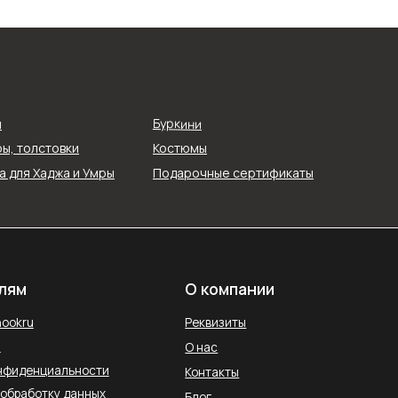
О компании
Реквизиты
Буркини
я
О нас
ы, толстовки
Костюмы
ти
Контакты
 для Хаджа и Умры
Подарочные сертификаты
ых
Блог
Службы доставки