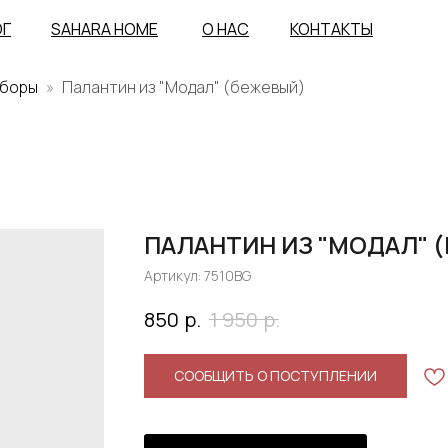
ОГ
SAHARA HOME
О НАС
КОНТАКТЫ
уборы
Палантин из "Модал" (бежевый)
ПАЛАНТИН ИЗ "МОДАЛ" 
Артикул:
7510BG
р.
р.
850
1 950
СООБЩИТЬ О ПОСТУПЛЕНИИ