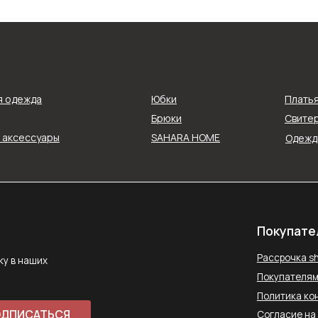
Покупателям
Рассрочка shookru
их
я одежда
Юбки
Плать
Покупателям
Брюки
Свитер
Политика конфиденциальнос
и аксессуары
SAHARA HOME
Одежда
АТЬСЯ
Согласие на обработку данн
Публичная оферта
ловиями
Способы оплаты
Контакты
saharawear@yandex.ru