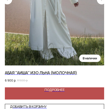
АБАЯ "АИША" ИЗО ЛЬНА (МОЛОЧНАЯ)
АБ
6 900
р.
11 500
р.
6 5
ПОДРОБНЕЕ
ДОБАВИТЬ В КОРЗИНУ