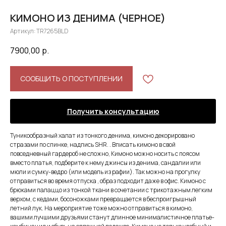
КИМОНО ИЗ ДЕНИМА (ЧЕРНОЕ)
Артикул:
TR7265BLD
7900,00
р.
СООБЩИТЬ О ПОСТУПЛЕНИИ
Получить консультацию
Ту­ни­ко­об­раз­ный ха­лат из тонкого денима, кимоно декорировано
стразами по спинке, надпись SHR. . Вписать кимоно в свой
повседневный гардероб не сложно, Кимоно можно носить с поясом
вместо платья, подберите к нему джинсы из денима, сандалии или
мюли и сумку-ведро (или модель из рафии). Так можно на прогулку
отправиться во время отпуска , образ подходит даже в офис. Кимоно с
брюками палаццо из тонкой ткани в сочетании с трикотажным легким
верхом, с кедами, босоножками превращается в беспроигрышный
летний лук. На мероприятие тоже можно отправиться в кимоно,
вашими лучшими друзьями станут длинное минималистичное платье-