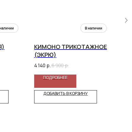
Я)
КИМОНО ТРИКОТАЖНОЕ
АБ
(ЭКРЮ)
"Ф
4 140
р.
6 900
р.
6 5
ПОДРОБНЕЕ
ДОБАВИТЬ В КОРЗИНУ