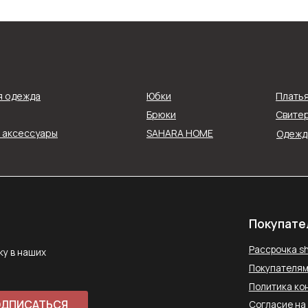
Покупателям
Рассрочка shookru
их
я одежда
Юбки
Плать
Покупателям
Брюки
Свитер
Политика конфиденциальнос
и аксессуары
SAHARA HOME
Одежда
АТЬСЯ
Согласие на обработку данн
Публичная оферта
ловиями
Способы оплаты
Контакты
saharawear@yandex.ru