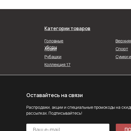
Категории товаров
Оставайтесь на связи
Распродажи, акции и специальные промокоды на скидку в наш
Головные
Верхня
рассылках. Подписывайтесь!
уборы
Абайи
Спорт
Рубашки
Сумки 
ПОДПИС
Коллекция 17
Подписываясь на рассылку, вы соглашаетесь с ус
Политики конфиденциальности
Задайте вопрос
MAX
E-mail
Telegram
Следите за нами