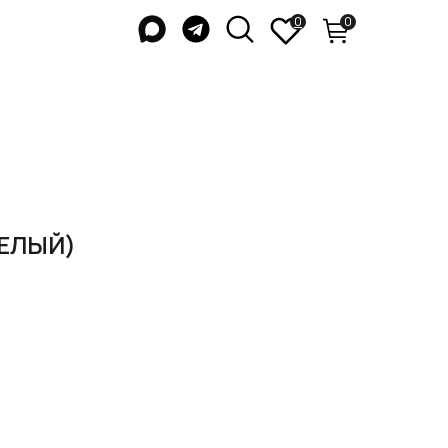
0
0
ЕЛЫЙ)