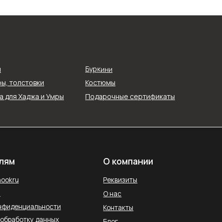
О компании
Реквизиты
Буркини
я
О нас
ы, толстовки
Костюмы
ти
Контакты
 для Хаджа и Умры
Подарочные сертификаты
ых
Блог
Службы доставки