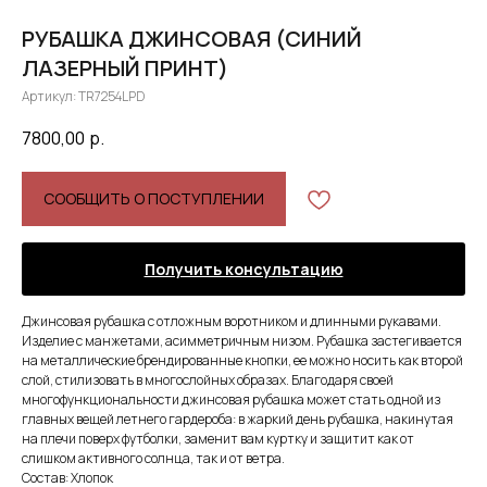
РУБАШКА ДЖИНСОВАЯ (СИНИЙ
ЛАЗЕРНЫЙ ПРИНТ)
Артикул:
TR7254LPD
7800,00
р.
СООБЩИТЬ О ПОСТУПЛЕНИИ
Получить консультацию
Джинсовая рубашка с отложным воротником и длинными рукавами.
Изделие с манжетами, асимметричным низом. Рубашка застегивается
на металлические брендированные кнопки, ее можно носить как второй
слой, стилизовать в многослойных образах. Благодаря своей
многофункциональности джинсовая рубашка может стать одной из
главных вещей летнего гардероба: в жаркий день рубашка, накинутая
на плечи поверх футболки, заменит вам куртку и защитит как от
слишком активного солнца, так и от ветра.
Состав: Хлопок