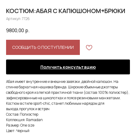
КОСТЮМ:АБАЯ С КАПЮШОНОМ+БРЮКИ
Артикул:
7726
9800,00
р.
СООБЩИТЬ О ПОСТУПЛЕНИИ
Получить консультацию
Абая имеет внутренние и внешние завязки, двойной капюшон. На
спинке бархатная нашивка бренда. Широкие объемные джоггеры
свободного кроя из легкой практичной ткани (состав: 100% полиэстер),
зафиксированные на щиколотках и поясе резиновыми манжетами.
Костюм в стиле sport-chic, станет любимым нарядом для
выхода,прогулок и встреч
Состав: Полиэстер
Коллекция: Ramadan
Размер: One size
Цвет: Черный