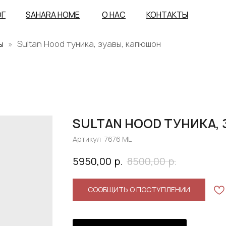
ОГ
SAHARA HOME
О НАС
КОНТАКТЫ
ы
Sultan Hood туника, зуавы, капюшон
SULTAN HOOD ТУНИКА,
Артикул:
7676 МL
р.
р.
5950,00
8500,00
СООБЩИТЬ О ПОСТУПЛЕНИИ