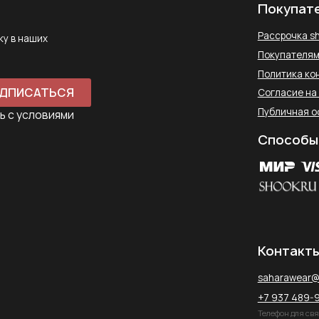
Контакты
saharawear@yandex.ru
+7 937 489-90-66
Телефон для связи в WhatsApp
450097, Республика Башкорт
Комсомольская улица, 2к2