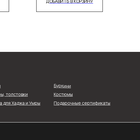
ДОБАВИТЬ В КОРЗИНУ
О компании
Реквизиты
Буркини
я
О нас
ы, толстовки
Костюмы
ти
Контакты
ых
Блог
 для Хаджа и Умры
Подарочные сертификаты
Службы доставки