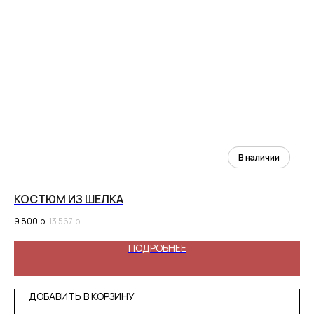
КОСТЮМ ИЗ ШЕЛКА
К
9 800
р.
13 567
р.
5 3
ПОДРОБНЕЕ
ДОБАВИТЬ В КОРЗИНУ