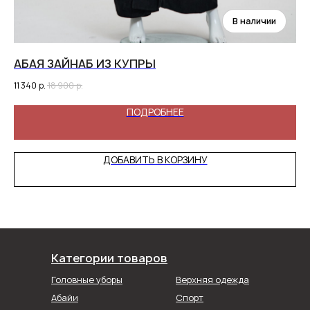
АБАЯ ЗАЙНАБ ИЗ КУПРЫ
А
11 340
р.
18 900
р.
6 5
ПОДРОБНЕЕ
ДОБАВИТЬ В КОРЗИНУ
Категории товаров
Головные уборы
Верхняя одежда
Абайи
Спорт