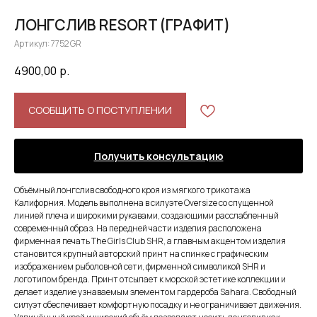
ЛОНГСЛИВ RESORT (ГРАФИТ)
Артикул:
7752 GR
4900,00
р.
СООБЩИТЬ О ПОСТУПЛЕНИИ
Получить консультацию
Объёмный лонгслив свободного кроя из мягкого трикотажа
Калифорния. Модель выполнена в силуэте Oversize со спущенной
линией плеча и широкими рукавами, создающими расслабленный
современный образ. На передней части изделия расположена
фирменная печать The Girls Club SHR, а главным акцентом изделия
становится крупный авторский принт на спинке с графическим
изображением рыболовной сети, фирменной символикой SHR и
логотипом бренда. Принт отсылает к морской эстетике коллекции и
делает изделие узнаваемым элементом гардероба Sahara. Свободный
силуэт обеспечивает комфортную посадку и не ограничивает движения.