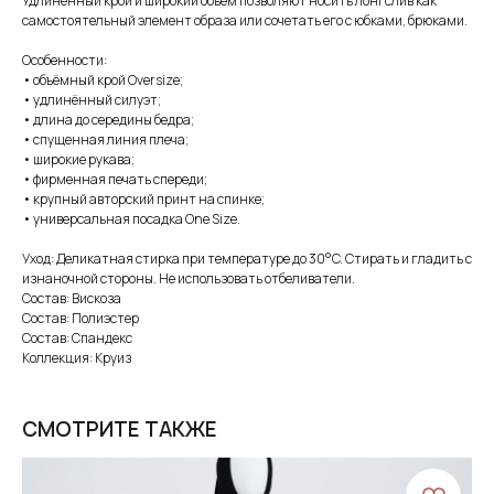
Удлинённый крой и широкий объём позволяют носить лонгслив как
самостоятельный элемент образа или сочетать его с юбками, брюками.
Особенности:
• объёмный крой Oversize;
• удлинённый силуэт;
• длина до середины бедра;
• спущенная линия плеча;
• широкие рукава;
• фирменная печать спереди;
• крупный авторский принт на спинке;
• универсальная посадка One Size.
Уход: Деликатная стирка при температуре до 30°C. Стирать и гладить с
изнаночной стороны. Не использовать отбеливатели.
Состав: Вискоза
Состав: Полиэстер
Состав: Спандекс
Коллекция: Круиз
СМОТРИТЕ ТАКЖЕ