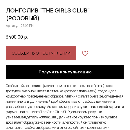
ЛОНГСЛИВ "THE GIRLS CLUB"
(РОЗОВЫЙ)
Артикул:
7749 PN
3400,00
р.
СООБЩИТЬ О ПОСТУПЛЕНИИ
Получить консультацию
Свободный лонгслив в фирменном оттенке песочного бежа (также
доступен в чёрном цвете и оттенке «розовая лаванда»), создан для
комфортных повседневных образов. Мягкий силуэт oversize, спущенная
линия плеча и удлинённый крой обеспечивают свободу движения и
расслабленную посадку. Акцентом модели служит накладной карман и
фирменная вышивка The Girls Club SHR, символом ракушки —
узнаваемая деталь коллекции. Деликатное кружево по низу рукавов
добавляет образу женственности и лёгкости. Лонгслив легко
сочетается с юбками, брюками и многослойными комплектами,