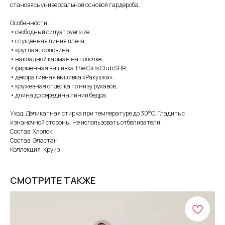
становясь универсальной основой гардероба.
Особенности:
• свободный силуэт oversize;
• спущенная линия плеча;
• круглая горловина;
• накладной карман на полочке;
• фирменная вышивка The Girls Club SHR;
• декоративная вышивка «Ракушка»;
• кружевная отделка по низу рукавов;
• длина до середины линии бедра.
Уход: Деликатная стирка при температуре до 30°C. Гладить с
изнаночной стороны. Не использовать отбеливатели.
Состав: Хлопок
Состав: Эластан
Коллекция: Круиз
СМОТРИТЕ ТАКЖЕ