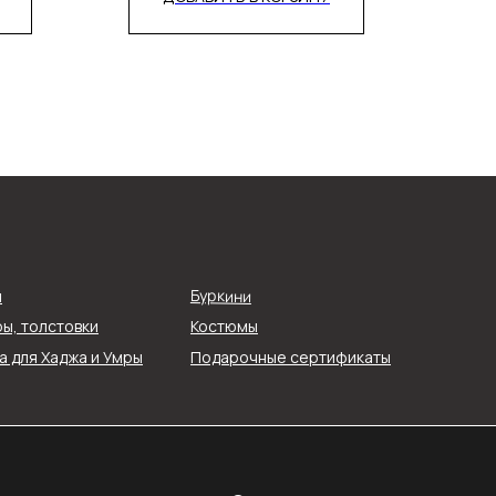
О компании
Реквизиты
Буркини
я
О нас
ы, толстовки
Костюмы
ти
Контакты
ых
 для Хаджа и Умры
Подарочные сертификаты
Блог
Службы доставки