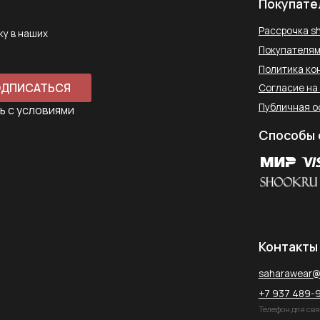
Контакты
saharawear@yandex.ru
+7 937 489-90-66
Телефон для связи в WhatsApp
450097, Республика Башкорт
Комсомольская улица, 2к2