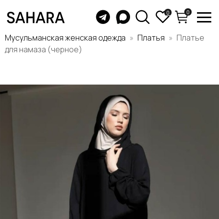
0
0
Мусульманская женская одежда
Платья
Платье
для намаза (черное)