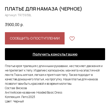
ПЛАТЬЕ ДЛЯ НАМАЗА (ЧЕРНОЕ)
Артикул:
TR7393BL
3900,00
р.
СООБЩИТЬ О ПОСТУПЛЕНИИ
Получить консультацию
Платье кроя трапеция с длинными рукавами, не стесняет движения и
не прилегает к телу. Изделие с капюшоном, манжета на эластичной
ленте.Ткань мягкая, легкая и приятная телу. Также подходит в
качестве домашнего платья, на прогулку. Наше платье для намаза
позволит вам быть красивой и во время молитвы.
Состав: Вискоза
Английское название: Hooded Basic Dress
Коллекция: Лето 2023
Цвет: Черный