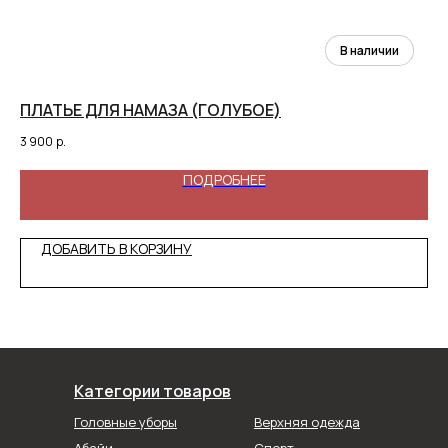
ПЛАТЬЕ ДЛЯ НАМАЗА (ГОЛУБОЕ)
А
3 900
р.
5 9
ПОДРОБНЕЕ
ДОБАВИТЬ В КОРЗИНУ
Категории товаров
Головные уборы
Верхняя одежда
Абайи
Спорт