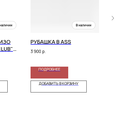
 ИЗО
РУБАШКА В АSS
РУ
CLUB"
(К
3 900
р.
2 9
ПОДРОБНЕЕ
ДОБАВИТЬ В КОРЗИНУ