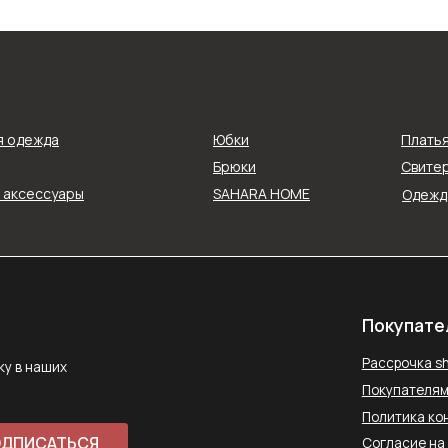
Покупателям
Рассрочка shookru
их
я одежда
Юбки
Плать
Покупателям
Брюки
Свитер
Политика конфиденциальнос
и аксессуары
SAHARA HOME
Одежда
АТЬСЯ
Согласие на обработку данн
Публичная оферта
ловиями
Способы оплаты
Контакты
saharawear@yandex.ru