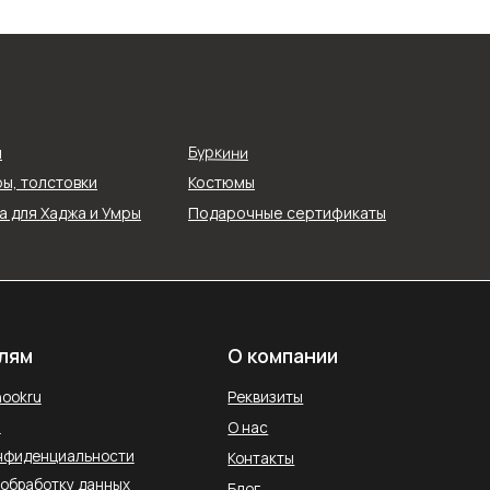
О компании
Реквизиты
Буркини
я
О нас
ы, толстовки
Костюмы
ти
Контакты
 для Хаджа и Умры
Подарочные сертификаты
ых
Блог
Службы доставки