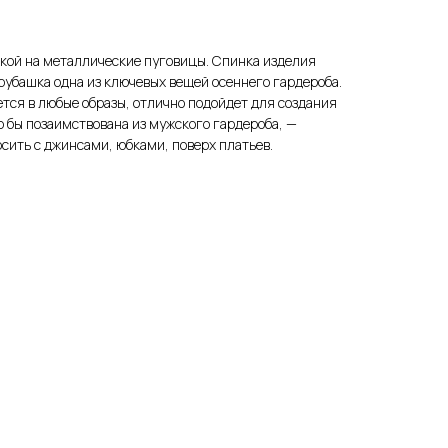
жкой на металлические пуговицы. Спинка изделия
рубашка одна из ключевых вещей осеннего гардероба.
ся в любые образы, отлично подойдет для создания
о бы позаимствована из мужского гардероба, —
осить с джинсами, юбками, поверх платьев.