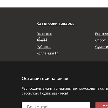
Категории товаров
Оставайтесь на связи
Распродажи, акции и специальные промокоды на скидку в наш
Головные
Верхня
рассылках. Подписывайтесь!
уборы
Абайи
Спорт
Рубашки
Сумки 
ПОДПИС
Коллекция 17
Подписываясь на рассылку, вы соглашаетесь с ус
Политики конфиденциальности
Задайте вопрос
MAX
E-mail
Telegram
Следите за нами