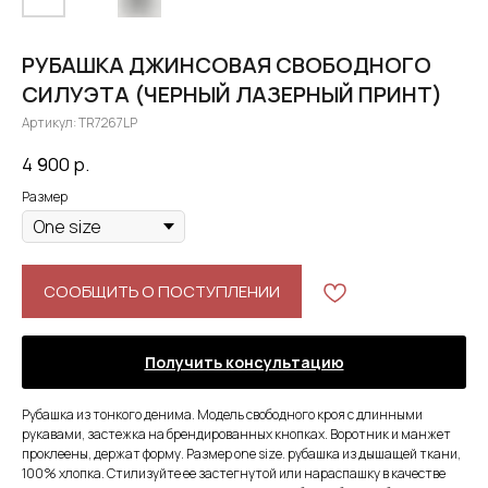
РУБАШКА ДЖИНСОВАЯ СВОБОДНОГО
СИЛУЭТА (ЧЕРНЫЙ ЛАЗЕРНЫЙ ПРИНТ)
Артикул:
TR7267LP
4 900
р.
Размер
СООБЩИТЬ О ПОСТУПЛЕНИИ
Получить консультацию
Рубашка из тонкого денима. Модель свободного кроя с длинными
рукавами, застежка на брендированных кнопках. Воротник и манжет
проклеены, держат форму. Размер one size. рубашка из дышащей ткани,
100% хлопка. Стилизуйте ее застегнутой или нараспашку в качестве