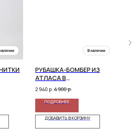
ХНИТКИ
РУБАШКА-БОМБЕР ИЗ
РУ
АТЛАСА В
CL
АССОРТИМЕНТЕ
2 940
р.
4 900
р.
6 5
ПОДРОБНЕЕ
ДОБАВИТЬ В КОРЗИНУ