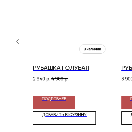
У
РУБАШКА ГОЛУБАЯ
РУБ
2 940
р.
4 900
р.
3 90
ПОДРОБНЕЕ
ДОБАВИТЬ В КОРЗИНУ