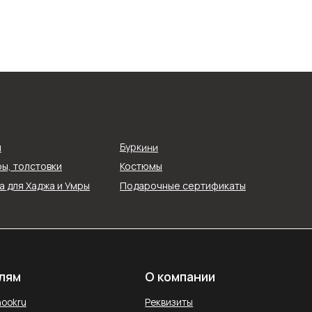
О компании
Реквизиты
Буркини
я
О нас
ы, толстовки
Костюмы
ти
Контакты
 для Хаджа и Умры
Подарочные сертификаты
ых
Блог
Службы доставки