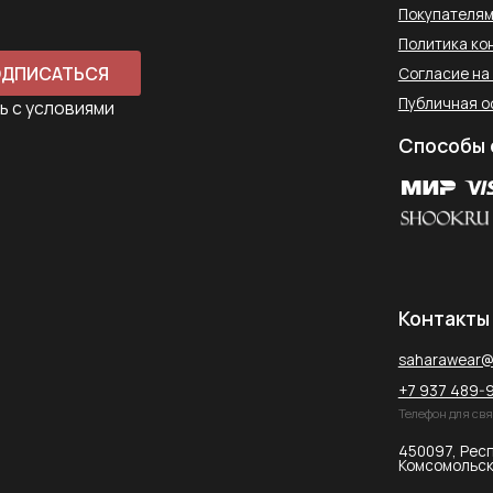
Контакты
saharawear@yandex.ru
+7 937 489-90-66
Телефон для связи в WhatsApp
450097, Республика Башкорт
Комсомольская улица, 2к2