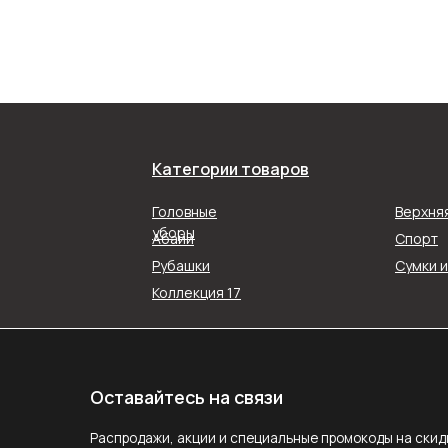
Оставайтесь на связи
Категории товаров
Распродажи, акции и специальные промокоды на скидку в наш
Головные
Верхня
рассылках. Подписывайтесь!
уборы
Абайи
Спорт
Рубашки
Сумки 
ПОДПИС
Коллекция 17
Подписываясь на рассылку, вы соглашаетесь с ус
Политики конфиденциальности
Задайте вопрос
MAX
E-mail
Telegram