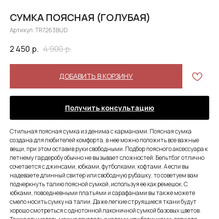
СУМКА ПОЯСНАЯ (ГОЛУБАЯ)
Артикул:
TR7263BUD
2 450
р.
4 900
р.
ДОБАВИТЬ В КОРЗИНУ
Получить консультацию
Стильная поясная сумка из денима с карманами. Поясная сумка
создана для любителей комфорта, в нее можно положить все важные
вещи, при этом оставив руки свободными. Подбор поясного аксессуара к
летнему гардеробу обычно не вызывает сложностей. Бельтбэг отлично
сочетается с джинсами, юбками, футболками, кофтами. А если вы
надеваете длинный свитер или свободную рубашку, то советуем вам
подчеркнуть талию поясной сумкой, используя ее как ремешок. С
юбками, повседневными платьями и сарафанами вы также можете
смело носить сумку на талии. Даже легкие струящиеся ткани будут
хорошо смотреться с однотонной лаконичной сумкой базовых цветов.