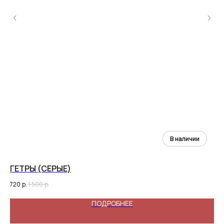
ГЕТРЫ (СЕРЫЕ)
СУ
720
р.
1 500
р.
2 8
ПОДРОБНЕЕ