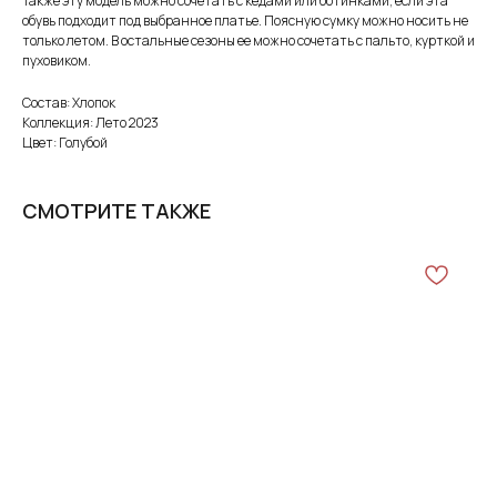
Также эту модель можно сочетать с кедами или ботинками, если эта
обувь подходит под выбранное платье. Поясную сумку можно носить не
только летом. В остальные сезоны ее можно сочетать с пальто, курткой и
пуховиком.
Состав: Хлопок
Коллекция: Лето 2023
Цвет: Голубой
СМОТРИТЕ ТАКЖЕ