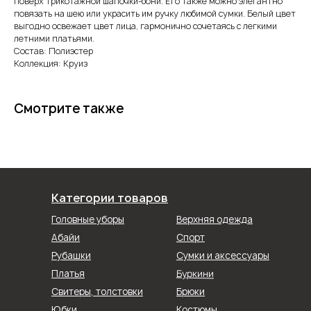
поверх трикотажной шапочки-бони. Его также можно элегантно
повязать на шею или украсить им ручку любимой сумки. Белый цвет
выгодно освежает цвет лица, гармонично сочетаясь с легкими
летними платьями.
Состав: Полиэстер
Коллекция: Круиз
Смотрите также
Категории товаров
Головные уборы
Верхняя одежда
Абайи
Спорт
Рубашки
Сумки и аксессуары
Буркини
Платья
Свитеры, толстовки
Брюки
Юбки
Костюмы